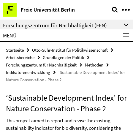
Springe
Service-
Freie Universität Berlin
direkt
Navigation
zu
Forschungszentrum für Nachhaltigkeit (FFN)
Inhalt
MENÜ
Startseite
Otto-Suhr-Institut für Politikwissenschaft
Arbeitsbereiche
Grundlagen der Politik
Forschungszentrum für Nachhaltigkeit
Methoden
Indikatorenentwicklung
‘Sustainable Development Index’ for
Nature Conservation - Phase 2
‘Sustainable Development Index’ for
Nature Conservation - Phase 2
This project aimed to report and revise the existing
sustainability indicator for bio diversity, considering the