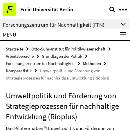
Springe
Service-
Freie Universität Berlin
direkt
Navigation
zu
Forschungszentrum für Nachhaltigkeit (FFN)
Inhalt
MENÜ
Startseite
Otto-Suhr-Institut für Politikwissenschaft
Arbeitsbereiche
Grundlagen der Politik
Forschungszentrum für Nachhaltigkeit
Methoden
Komparatistik
Umweltpolitik und Förderung von
Strategieprozessen für nachhaltige Entwicklung (Rioplus)
Umweltpolitik und Förderung von
Strategieprozessen für nachhaltige
Entwicklung (Rioplus)
Das Pilotvorhaben "Umweltpolitik und Förderung von