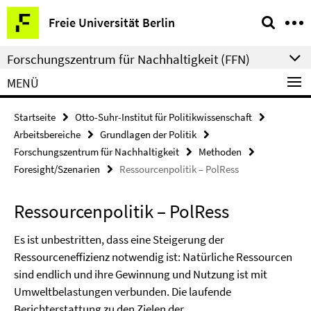
Springe
Service-
Freie Universität Berlin
direkt
Navigation
zu
Forschungszentrum für Nachhaltigkeit (FFN)
Inhalt
MENÜ
Startseite
Otto-Suhr-Institut für Politikwissenschaft
Arbeitsbereiche
Grundlagen der Politik
Forschungszentrum für Nachhaltigkeit
Methoden
Foresight/Szenarien
Ressourcenpolitik – PolRess
Ressourcenpolitik – PolRess
Es ist unbestritten, dass eine Steigerung der
Ressourceneffizienz notwendig ist: Natürliche Ressourcen
sind endlich und ihre Gewinnung und Nutzung ist mit
Umweltbelastungen verbunden. Die laufende
Berichterstattung zu den Zielen der