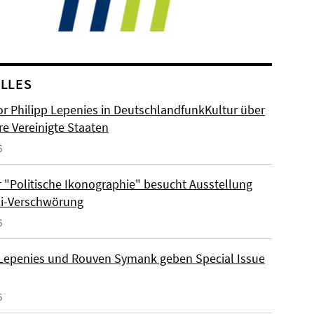
LLES
or Philipp Lepenies in DeutschlandfunkKultur über
re Vereinigte Staaten
6
 "Politische Ikonographie" besucht Ausstellung
zi-Verschwörung
6
 Lepenies und Rouven Symank geben Special Issue
6