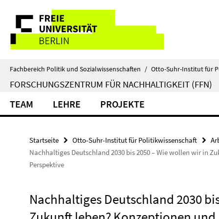
Springe
Service-
direkt
zu
Navigation
Inhalt
Fachbereich Politik und Sozialwissenschaften
/
Otto-Suhr-Institut für P
FORSCHUNGSZENTRUM FÜR NACHHALTIGKEIT (FFN)
TEAM
LEHRE
PROJEKTE
Startseite
Otto-Suhr-Institut für Politikwissenschaft
Ar
Nachhaltiges Deutschland 2030 bis 2050 – Wie wollen wir in Z
Perspektive
Nachhaltiges Deutschland 2030 bis 
Zukunft leben? Konzeptionen und 