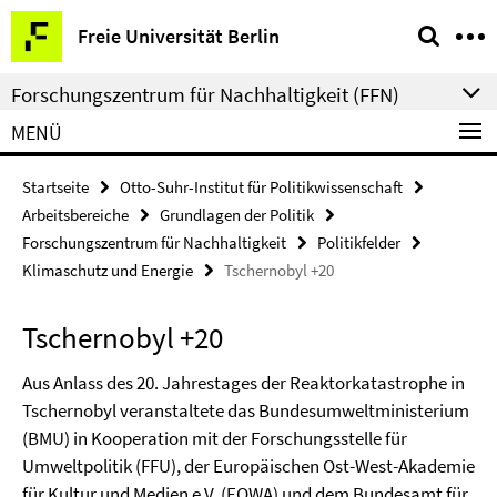
Springe
Service-
Freie Universität Berlin
direkt
Navigation
zu
Forschungszentrum für Nachhaltigkeit (FFN)
Inhalt
MENÜ
Startseite
Otto-Suhr-Institut für Politikwissenschaft
Arbeitsbereiche
Grundlagen der Politik
Forschungszentrum für Nachhaltigkeit
Politikfelder
Klimaschutz und Energie
Tschernobyl +20
Tschernobyl +20
Aus Anlass des 20. Jahrestages der Reaktorkatastrophe in
Tschernobyl veranstaltete das Bundesumweltministerium
(BMU) in Kooperation mit der Forschungsstelle für
Umweltpolitik (FFU), der Europäischen Ost-West-Akademie
für Kultur und Medien e.V. (EOWA) und dem Bundesamt für