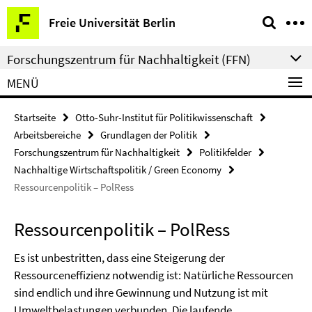
Springe
Service-
Freie Universität Berlin
direkt
Navigation
zu
Forschungszentrum für Nachhaltigkeit (FFN)
Inhalt
MENÜ
Startseite
Otto-Suhr-Institut für Politikwissenschaft
Arbeitsbereiche
Grundlagen der Politik
Forschungszentrum für Nachhaltigkeit
Politikfelder
Nachhaltige Wirtschaftspolitik / Green Economy
Ressourcenpolitik – PolRess
Ressourcenpolitik – PolRess
Es ist unbestritten, dass eine Steigerung der
Ressourceneffizienz notwendig ist: Natürliche Ressourcen
sind endlich und ihre Gewinnung und Nutzung ist mit
Umweltbelastungen verbunden. Die laufende