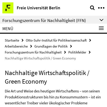
Springe
Service-
Freie Universität Berlin
direkt
Navigation
zu
Forschungszentrum für Nachhaltigkeit (FFN)
Inhalt
MENÜ
Startseite
Otto-Suhr-Institut für Politikwissenschaft
Arbeitsbereiche
Grundlagen der Politik
Forschungszentrum für Nachhaltigkeit
Politikfelder
Nachhaltige Wirtschaftspolitik / Green Economy
Nachhaltige Wirtschaftspolitik /
Green Economy
Die Art und Weise des heutigen Wirtschaftens – von seinen
Produktionsstrukturen bis hin zu Konsummustern – ist ein
wesentlicher Treiber vieler ökologischer Probleme