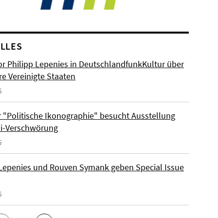
LLES
or Philipp Lepenies in DeutschlandfunkKultur über
re Vereinigte Staaten
6
 "Politische Ikonographie" besucht Ausstellung
zi-Verschwörung
6
 Lepenies und Rouven Symank geben Special Issue
6