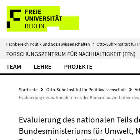
Springe
Service-
direkt
zu
Navigation
Inhalt
Fachbereich Politik und Sozialwissenschaften
/
Otto-Suhr-Institut für P
FORSCHUNGSZENTRUM FÜR NACHHALTIGKEIT (FFN)
TEAM
LEHRE
PROJEKTE
Startseite
Otto-Suhr-Institut für Politikwissenschaft
Ar
Evaluierung des nationalen Teils der Klimaschutzinitiative d
Evaluierung des nationalen Teils d
Bundesministeriums für Umwelt, 