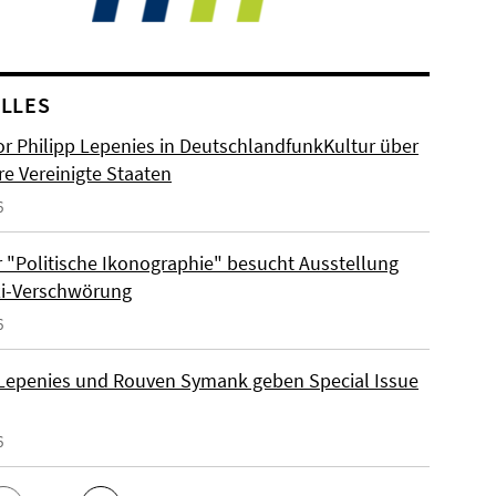
LLES
or Philipp Lepenies in DeutschlandfunkKultur über
re Vereinigte Staaten
6
 "Politische Ikonographie" besucht Ausstellung
zi-Verschwörung
6
 Lepenies und Rouven Symank geben Special Issue
6