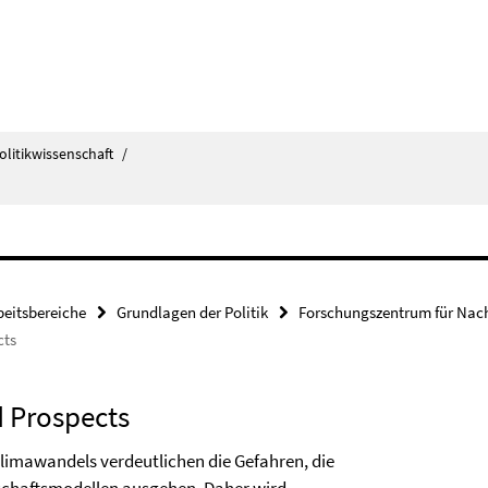
olitikwissenschaft
/
beitsbereiche
Grundlagen der Politik
Forschungszentrum für Nach
cts
d Prospects
imawandels verdeutlichen die Gefahren, die