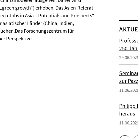
schaftsmodellen ausgehen. Daher wird
„green growth“) erhoben. Das Asien-Referat
reen Jobs in Asia – Potentials and Prospects“
 asiatischer Länder (China, Indien,
AKTUE
rsuchen.Das Forschungszentrum für
her Perspektive.
Profess
250 Jah
29.06.202
Seminar
zur Paz
11.06.202
Philipp
heraus
11.06.202