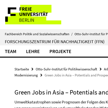
Springe
Service-
direkt
zu
Navigation
Inhalt
Fachbereich Politik und Sozialwissenschaften
/
Otto-Suhr-Institut für P
FORSCHUNGSZENTRUM FÜR NACHHALTIGKEIT (FFN)
TEAM
LEHRE
PROJEKTE
Startseite
Otto-Suhr-Institut für Politikwissenschaft
Ar
Modernisierung
Green Jobs in Asia – Potentials and Prospe
Green Jobs in Asia – Potentials an
Umweltkatastrophen sowie Prognosen der Folgen des Kl