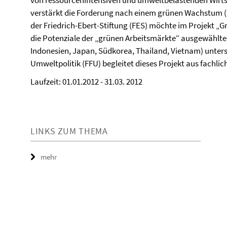
von ressourcenintensiven und umweltbelastenden Wirt
verstärkt die Forderung nach einem grünen Wachstum (
der Friedrich-Ebert-Stiftung (FES) möchte im Projekt „G
die Potenziale der „grünen Arbeitsmärkte“ ausgewählter
Indonesien, Japan, Südkorea, Thailand, Vietnam) unte
Umweltpolitik (FFU) begleitet dieses Projekt aus fachlic
Laufzeit: 01.01.2012 - 31.03. 2012
LINKS ZUM THEMA
mehr