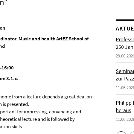
on”
zen
AKTUE
inator, Music and health ArtEZ School of
Profess
and
250 Jah
29.06.202
0-16:00
Seminar
om 3.1.c.
zur Paz
11.06.202
home from a lecture depends a great deal on
Philipp
n is presented.
heraus
important for impressing, convincing and
heoretical lecture and is followed by
11.06.202
tion skills.