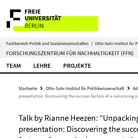
Springe
Service-
direkt
zu
Navigation
Inhalt
Fachbereich Politik und Sozialwissenschaften
/
Otto-Suhr-Institut für P
FORSCHUNGSZENTRUM FÜR NACHHALTIGKEIT (FFN)
TEAM
LEHRE
PROJEKTE
Startseite
Otto-Suhr-Institut für Politikwissenschaft
Ar
presentation: Discovering the success factors of a convincing 
Talk by Rianne Heezen: “Unpackin
presentation: Discovering the succ