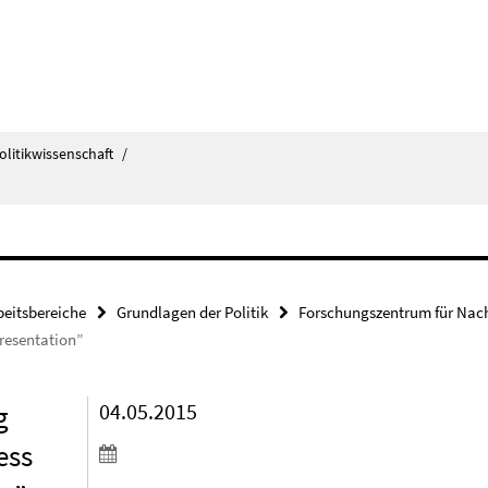
olitikwissenschaft
/
beitsbereiche
Grundlagen der Politik
Forschungszentrum für Nach
presentation”
g
04.05.2015
ess