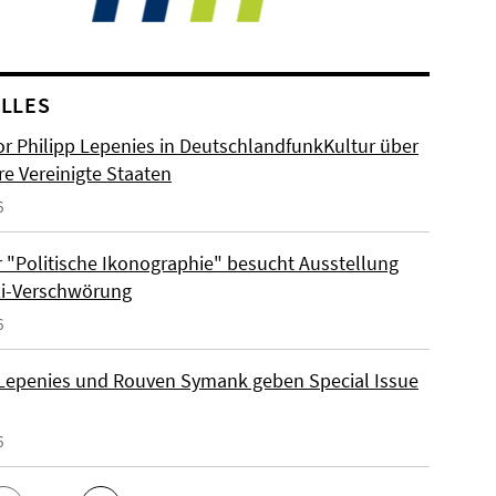
LLES
or Philipp Lepenies in DeutschlandfunkKultur über
re Vereinigte Staaten
6
 "Politische Ikonographie" besucht Ausstellung
zi-Verschwörung
6
 Lepenies und Rouven Symank geben Special Issue
6