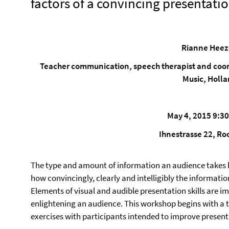
factors of a convincing presentati
Rianne Hee
Teacher communication, speech therapist and coord
Music, Holl
May 4, 2015 9:3
Ihnestrasse 22, Ro
The type and amount of information an audience takes 
how convincingly, clearly and intelligibly the informatio
Elements of visual and audible presentation skills are 
enlightening an audience. This workshop begins with a t
exercises with participants intended to improve presenta