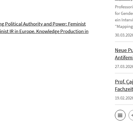
Professor
for Gende
ein Inter
g Political Authority and Power: Feminist
“Mapping 
inist IR in Europe. Knowledge Production in
30.03.202
Neue Pu
Antifem
27.03.202
Prof. Ça
Fachzei
19.02.202