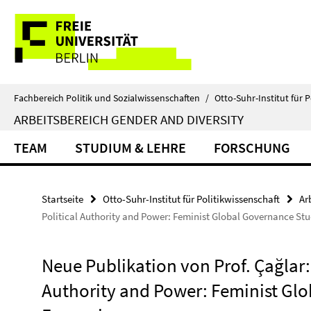
Springe
Service-
direkt
zu
Navigation
Inhalt
Fachbereich Politik und Sozialwissenschaften
/
Otto-Suhr-Institut für P
ARBEITSBEREICH GENDER AND DIVERSITY
TEAM
STUDIUM & LEHRE
FORSCHUNG
Startseite
Otto-Suhr-Institut für Politikwissenschaft
Ar
Political Authority and Power: Feminist Global Governance Stu
Neue Publikation von Prof. Çağlar:
Authority and Power: Feminist Glo