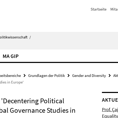
Startseite
Mita
olitikwissenschaft
/
MA GIP
beitsbereiche
Grundlagen der Politik
Gender and Diversity
Ak
dies in Europe'
 'Decentering Political
AKTUE
bal Governance Studies in
Prof. Ça
Equalit