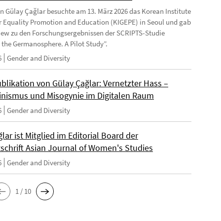
in Gülay Çağlar besuchte am 13. März 2026 das Korean Institute
r Equality Promotion and Education (KIGEPE) in Seoul und gab
view zu den Forschungsergebnissen der SCRIPTS-Studie
the Germanosphere. A Pilot Study”.
6
Gender and Diversity
blikation von Gülay Çağlar: Vernetzter Hass –
inismus und Misogynie im Digitalen Raum
6
Gender and Diversity
ğlar ist Mitglied im Editorial Board der
tschrift Asian Journal of Women's Studies
6
Gender and Diversity
1 / 10