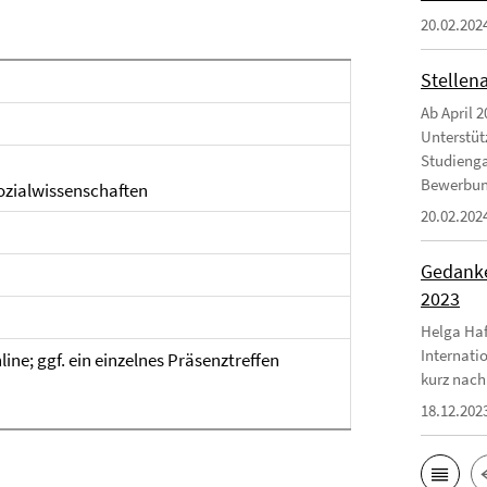
20.02.202
Stellen
Ab April 2
Unterstüt
Studienga
Bewerbungs
Sozialwissenschaften
20.02.202
Gedanke
2023
Helga Haf
Internati
nline; ggf. ein einzelnes Präsenztreffen
kurz nach
18.12.202