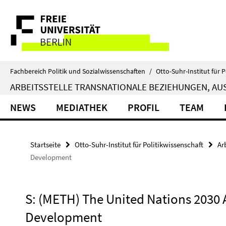
Springe
Service-
direkt
zu
Navigation
Inhalt
Fachbereich Politik und Sozialwissenschaften
/
Otto-Suhr-Institut für P
ARBEITSSTELLE TRANSNATIONALE BEZIEHUNGEN, AUS
NEWS
MEDIATHEK
PROFIL
TEAM
Startseite
Otto-Suhr-Institut für Politikwissenschaft
Ar
Development
S: (METH) The United Nations 2030 
Development