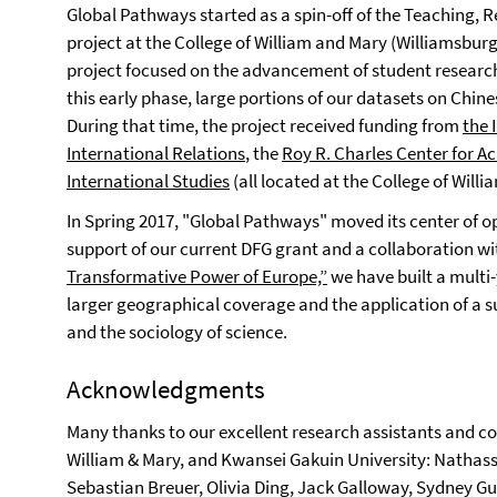
Global Pathways started as a spin-off of the Teaching, R
project at the College of William and Mary (Williamsburg
project focused on the advancement of student research 
this early phase, large portions of our datasets on Chi
During that time, the project received funding from
the 
International Relations
, the
Roy R. Charles Center for A
International Studies
(all located at the College of Will
In Spring 2017, "Global Pathways" moved its center of o
support of our current DFG grant and a collaboration wi
Transformative Power of Europe,”
we have built a multi-
larger geographical coverage and the application of a s
and the sociology of science.
Acknowledgments
Many thanks to our excellent research assistants and code
William & Mary, and Kwansei Gakuin University: Nathass
Sebastian Breuer, Olivia Ding, Jack Galloway, Sydney G