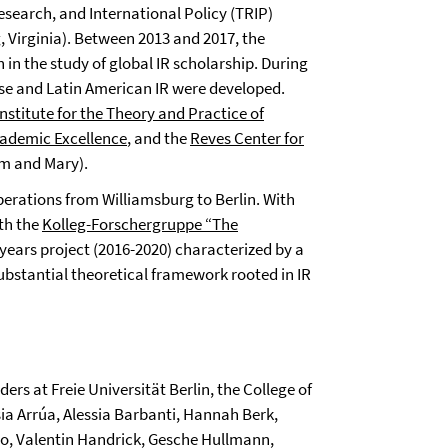
esearch, and International Policy (TRIP)
, Virginia). Between 2013 and 2017, the
in the study of global IR scholarship. During
nese and Latin American IR were developed.
Institute for the Theory and Practice of
cademic Excellence
, and the
Reves Center for
iam and Mary).
perations from Williamsburg to Berlin. With
th the
Kolleg-Forschergruppe “The
years project (2016-2020) characterized by a
ubstantial theoretical framework rooted in IR
rs at Freie Universität Berlin, the College of
ia Arrúa, Alessia Barbanti, Hannah Berk,
uo, Valentin Handrick, Gesche Hullmann,