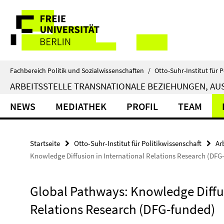
Springe
Service-
direkt
zu
Navigation
Inhalt
Fachbereich Politik und Sozialwissenschaften
/
Otto-Suhr-Institut für P
ARBEITSSTELLE TRANSNATIONALE BEZIEHUNGEN, AUS
NEWS
MEDIATHEK
PROFIL
TEAM
Startseite
Otto-Suhr-Institut für Politikwissenschaft
Ar
Knowledge Diffusion in International Relations Research (DFG
Global Pathways: Knowledge Diffus
Relations Research (DFG-funded)