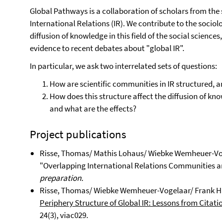
Global Pathways is a collaboration of scholars from the 
International Relations (IR). We contribute to the socio
diffusion of knowledge in this field of the social scienc
evidence to recent debates about "global IR".
In particular, we ask two interrelated sets of questions:
How are scientific communities in IR structured, a
How does this structure affect the diffusion of k
and what are the effects?
Project publications
Risse, Thomas/ Mathis Lohaus/ Wiebke Wemheuer-Vo
"Overlapping International Relations Communities a
preparation.
Risse, Thomas/ Wiebke Wemheuer-Vogelaar/ Frank 
Periphery Structure of Global IR: Lessons from Citatio
24(3), viac029.