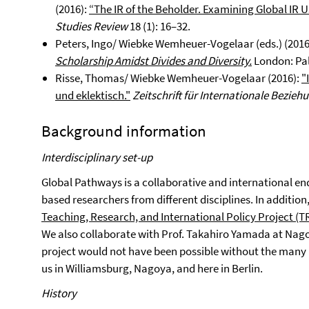
(2016):
“The IR of the Beholder. Examining Global IR U
Studies Review
18 (1): 16–32.
Peters, Ingo/ Wiebke Wemheuer-Vogelaar (eds.) (2016
Scholarship Amidst Divides and Diversity.
London: Pa
Risse, Thomas/ Wiebke Wemheuer-Vogelaar (2016):
"
und eklektisch."
Zeitschrift für Internationale Bezieh
Background information
Interdisciplinary set-up
Global Pathways is a collaborative and international end
based researchers from different disciplines. In addition
Teaching, Research, and International Policy Project (T
We also collaborate with Prof. Takahiro Yamada at Nagoy
project would not have been possible without the many b
us in Williamsburg, Nagoya, and here in Berlin.
History