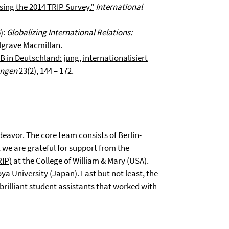
sing the 2014 TRIP Survey.”
International
):
Globalizing International Relations:
lgrave Macmillan.
IB in Deutschland: jung, internationalisiert
ungen
23(2), 144 – 172.
eavor. The core team consists of Berlin-
, we are grateful for support from the
RIP)
at the College of William & Mary (USA).
a University (Japan). Last but not least, the
rilliant student assistants that worked with