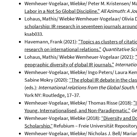
Wemheuer-Vogelaar, Wiebke/ Peter M. Kristensen/ Ma
Labor in a Not So Global Discipline."
All Azimuth: A Jo
Lohaus, Mathis/ Wiebke Wemheuer-Vogelaar/ Olivia D
scholarship: IR research in seventeen journals around
ksab033.
Havemann, Frank (2021):
"Topics as clusters of citati
research on international relations."
Quantitative Sc
Lohaus, Mathis/ Wiebke Wemheuer-Vogelaar (2021):
geographic diversity of global IR journals."
Internatio
Wemheuer-Vogelaar, Wiebke/ Ingo Peters/ Laura Kemm
Sabine Mokry (2020):
“The global IR debate in the cl
(eds.):
International relations from the Global South
.
York NY: Routledge, 17–37.
Wemheuer-Vogelaar, Wiebke/ Thomas Risse (2018):
"
Young, Internationalised, and Non-Paradigmatic."
Ge
Wemheuer-Vogelaar, Wiebke (2018):
“Diversity and D
Scholarship.”
Refubium – Freie Universität Repository
Wemheuer-Vogelaar, Wiebke/ Nicholas J. Bell/ Marian