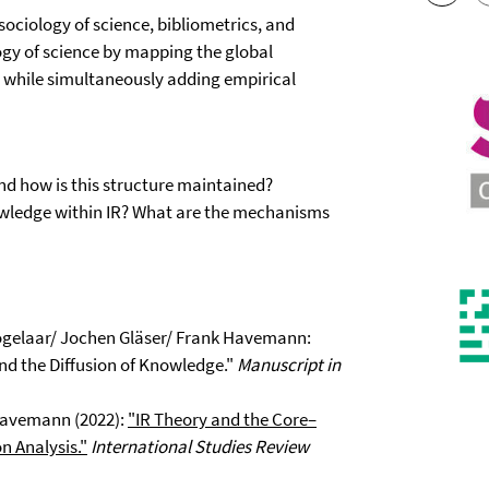
sociology of science, bibliometrics, and
logy of science by mapping the global
es, while simultaneously adding empirical
nd how is this structure maintained?
nowledge within IR? What are the mechanisms
gelaar/ Jochen Gläser/ Frank Havemann:
nd the Diffusion of Knowledge."
Manuscript in
Havemann (2022):
"IR Theory and the Core–
n Analysis."
International Studies Review