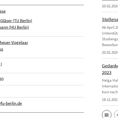
20.02.202
sse
Stellen
 Gläser (TU Berlin)
ann (HU Berlin)
Ab April 2
Unterstüt
Studienga
heuer-Vogelaar
Bewerbungs
us
20.02.202
1)
Gedanke
2023
20
Helga Haf
Internati
kurz nach
18.12.202
fu-berlin.de