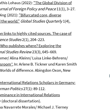
this Lohaus (2022):
"The Global Division of
urnal of Foreign Policy and Peace
11(1), 3–27.
ing (2021):
"Bifurcated core, diverse
 the world."
Global Studies Quarterly
1(4),
on links to highly cited sources. The case of
ience Studies
2(1), 204–223.
"Who publishes where? Exploring the
nal Studies Review
23(3), 645–669.
er/ Alina Kleinn/ Luisa Linke-Behrens/
assroom”
, In: Arlene B. Tickner und Karen Smith
 Worlds of difference. Abingdon Oxon, New
International Relations Scholars in Germany:
rman Politics
27(1): 89-112.
ominance in International Relations
 (doctoral dissertation).
a Navarrete Morales/ Michael J. Tierney