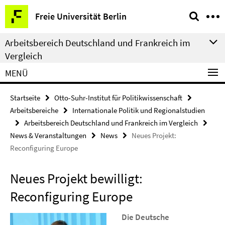
Springe
Service-
Freie Universität Berlin
direkt
Navigation
zu
Arbeitsbereich Deutschland und Frankreich im
Inhalt
Vergleich
MENÜ
Startseite
Otto-Suhr-Institut für Politikwissenschaft
Arbeitsbereiche
Internationale Politik und Regionalstudien
Arbeitsbereich Deutschland und Frankreich im Vergleich
News & Veranstaltungen
News
Neues Projekt:
Reconfiguring Europe
Neues Projekt bewilligt:
Reconfiguring Europe
Die Deutsche