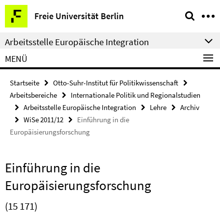
Springe
Service-
Freie Universität Berlin
direkt
Navigation
zu
Arbeitsstelle Europäische Integration
Inhalt
MENÜ
Startseite
Otto-Suhr-Institut für Politikwissenschaft
Arbeitsbereiche
Internationale Politik und Regionalstudien
Arbeitsstelle Europäische Integration
Lehre
Archiv
WiSe 2011/12
Einführung in die
Europäisierungsforschung
Einführung in die
Europäisierungsforschung
(15 171)