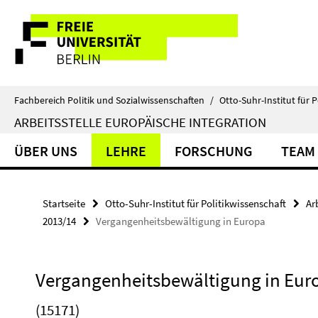
Springe
Service-
direkt
zu
Navigation
Inhalt
Fachbereich Politik und Sozialwissenschaften
/
Otto-Suhr-Institut für P
ARBEITSSTELLE EUROPÄISCHE INTEGRATION
ÜBER UNS
LEHRE
FORSCHUNG
TEAM
Startseite
Otto-Suhr-Institut für Politikwissenschaft
Ar
2013/14
Vergangenheitsbewältigung in Europa
Vergangenheitsbewältigung in Eur
(15171)