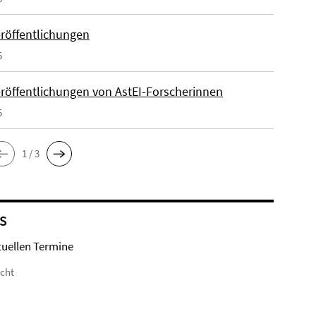
röffentlichungen
5
röffentlichungen von AstEI-Forscherinnen
5
1 / 3
S
tuellen Termine
icht