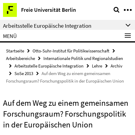
Springe
Service-
Freie Universität Berlin
direkt
Navigation
zu
Arbeitsstelle Europäische Integration
Inhalt
MENÜ
Startseite
Otto-Suhr-Institut für Politikwissenschaft
Arbeitsbereiche
Internationale Politik und Regionalstudien
Arbeitsstelle Europäische Integration
Lehre
Archiv
SoSe 2013
Auf dem Weg zu einem gemeinsamen
Forschungsraum? Forschungspolitik in der Europäischen Union
Auf dem Weg zu einem gemeinsamen
Forschungsraum? Forschungspolitik
in der Europäischen Union