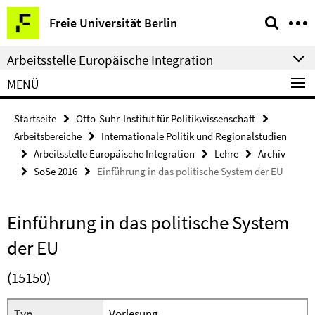
Springe
Service-
Freie Universität Berlin
direkt
Navigation
zu
Arbeitsstelle Europäische Integration
Inhalt
MENÜ
Startseite
Otto-Suhr-Institut für Politikwissenschaft
Arbeitsbereiche
Internationale Politik und Regionalstudien
Arbeitsstelle Europäische Integration
Lehre
Archiv
SoSe 2016
Einführung in das politische System der EU
Einführung in das politische System
der EU
(15150)
Typ
Vorlesung