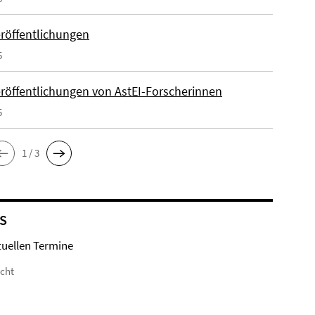
röffentlichungen
5
röffentlichungen von AstEI-Forscherinnen
5
1 / 3
S
tuellen Termine
icht