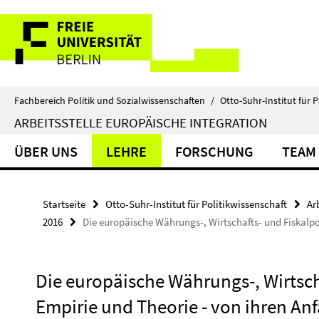
Springe
Service-
direkt
zu
Navigation
Inhalt
Fachbereich Politik und Sozialwissenschaften
/
Otto-Suhr-Institut für P
ARBEITSSTELLE EUROPÄISCHE INTEGRATION
ÜBER UNS
LEHRE
FORSCHUNG
TEAM
Startseite
Otto-Suhr-Institut für Politikwissenschaft
Ar
2016
Die europäische Währungs-, Wirtschafts- und Fiskalpol
Die europäische Währungs-, Wirtscha
Empirie und Theorie - von ihren An