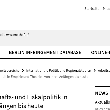
Startseite
Mita
olitikwissenschaft
/
BERLIN INFRINGEMENT DATABASE
ONLINE
beitsbereiche
Internationale Politik und Regionalstudien
Arbeits
itik in Empirie und Theorie - von ihren Anfängen bis heute
NEWS
fts- und Fiskalpolitik in
Aktuali
fängen bis heute
05.02.202