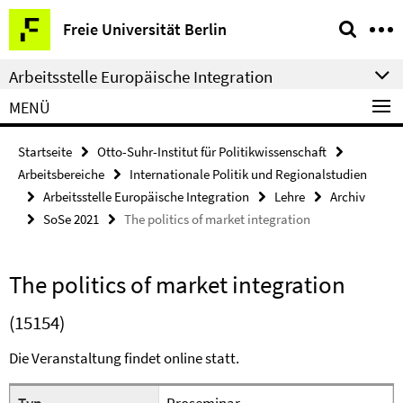
Springe
Service-
Freie Universität Berlin
direkt
Navigation
zu
Arbeitsstelle Europäische Integration
Inhalt
MENÜ
Startseite
Otto-Suhr-Institut für Politikwissenschaft
Arbeitsbereiche
Internationale Politik und Regionalstudien
Arbeitsstelle Europäische Integration
Lehre
Archiv
SoSe 2021
The politics of market integration
The politics of market integration
(15154)
Die Veranstaltung findet online statt.