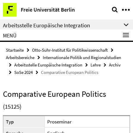
Springe
Service-
Freie Universität Berlin
direkt
Navigation
zu
Arbeitsstelle Europäische Integration
Inhalt
MENÜ
Startseite
Otto-Suhr-Institut für Politikwissenschaft
Arbeitsbereiche
Internationale Politik und Regionalstudien
Arbeitsstelle Europäische Integration
Lehre
Archiv
SoSe 2024
Comparative European Politics
Comparative European Politics
(15125)
Typ
Proseminar