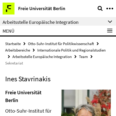
Springe
Service-
Freie Universität Berlin
direkt
Navigation
zu
Arbeitsstelle Europäische Integration
Inhalt
MENÜ
Startseite
Otto-Suhr-Institut für Politikwissenschaft
Arbeitsbereiche
Internationale Politik und Regionalstudien
Arbeitsstelle Europäische Integration
Team
Sekretariat
Ines Stavrinakis
Freie Universität
Berlin
Otto-Suhr-Institut für