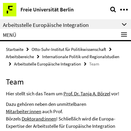
Springe
Service-
Freie Universität Berlin
direkt
Navigation
zu
Arbeitsstelle Europäische Integration
Inhalt
MENÜ
Startseite
Otto-Suhr-Institut für Politikwissenschaft
Arbeitsbereiche
Internationale Politik und Regionalstudien
Arbeitsstelle Europäische Integration
Team
Team
Hier stellt sich das Team um
Prof. Dr. Tanja A. Börzel
vor!
Dazu gehören neben den unmittelbaren
Mitarbeiter:innen
auch Prof.
Börzels
Doktorand:innen
! Schließlich wird die Europa-
Expertise der Arbeitsstelle für Europäische Integration