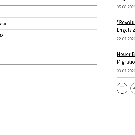
05.08.202
"Revolu
cki
Engels 
02
22.04.202
Neuer B
Migrati
09.04.202