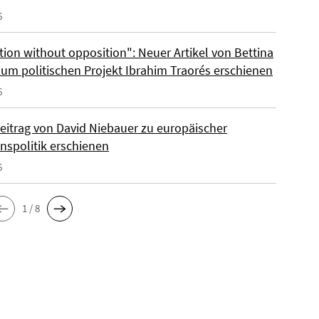
6
tion without opposition": Neuer Artikel von Bettina
zum politischen Projekt Ibrahim Traorés erschienen
6
eitrag von David Niebauer zu europäischer
onspolitik erschienen
6
1 / 8