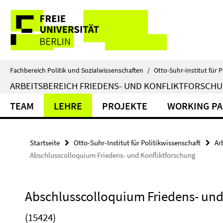
Springe
Service-
direkt
zu
Navigation
Inhalt
Fachbereich Politik und Sozialwissenschaften
/
Otto-Suhr-Institut für P
ARBEITSBEREICH FRIEDENS- UND KONFLIKTFORSCH
TEAM
LEHRE
PROJEKTE
WORKING PA
Startseite
Otto-Suhr-Institut für Politikwissenschaft
Ar
Abschlusscolloquium Friedens- und Konfliktforschung
Abschlusscolloquium Friedens- und
(15424)