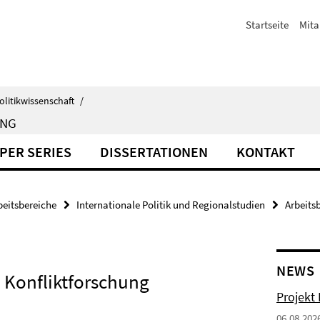
Startseite
Mita
olitikwissenschaft
/
UNG
PER SERIES
DISSERTATIONEN
KONTAKT
beitsbereiche
Internationale Politik und Regionalstudien
Arbeits
NEWS
 Konfliktforschung
Projekt
06.08.202