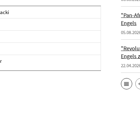
nacki
"Pan-Af
Engels
05.08.202
"Revolu
Engels 
r
22.04.202