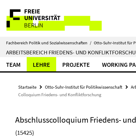
Springe
Service-
direkt
zu
Navigation
Inhalt
Fachbereich Politik und Sozialwissenschaften
/
Otto-Suhr-Institut für P
ARBEITSBEREICH FRIEDENS- UND KONFLIKTFORSCH
TEAM
LEHRE
PROJEKTE
WORKING PA
Startseite
Otto-Suhr-Institut für Politikwissenschaft
Ar
Colloquium Friedens- und Konfliktforschung
Abschlusscolloquium Friedens- und
(15425)