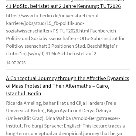
41 MoStd. befristet auf 2 Jahre Kennung: TUT2026
https://www.fu-berlin.de/universitaet/beruf-
karriere/jobs/stud/15_fb-politik-und-
sozialwissenschaften/PS-TUT2026.html Fachbereich
Politik- und Sozialwissenschaften - Otto-Suhr-Institut für
Politikwissenschaft 3 Positionen Stud. Beschäftigte*r
(Tutor*in) (w/m/d) 41 MoStd. befristet auf 2 ...
14.07.2026
A Conceptual Journey through the Affective Dynamics
of Mass Protest and Their Aftermaths – Cairo,
Istanbul, Berlin
Ricarda Ameling, bahar firat und Cilja Harders (Freie
Universität Berlin), Bilgin Ayata und Derya Özkaya
(Universität Graz), Dina Wahba (Arnold-Bergstraesser-
Institut, Freiburg) Sprache: Englisch This lecture traces a
long-term conceptual and empirical journey that began