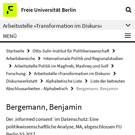
Springe
Service-
Freie Universität Berlin
direkt
Navigation
zu
Arbeitsstelle »Transformation im Diskurs«
Inhalt
MENÜ
Startseite
Otto-Suhr-Institut für Politikwissenschaft
Arbeitsbereiche
Internationale Politik und Regionalstudien
Arbeitsstelle Politik im Maghreb, Mashreq und Golf
Forschung
Arbeitsstelle »Transformation im Diskurs«
Diskurswerkstatt
Alphabetische Liste
Liste der betreuten
Abschlussarbeiten - Alphabetisch
Bergemann, Benjamin
Bergemann, Benjamin
Der ‚informed consent‘ im Datenschutz: Eine
politikwissenschaftliche Analyse, MA, abgeschlossen FU
Berlin SS 2017.