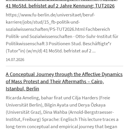
41 MoStd. befristet auf 2 Jahre Kennung: TUT2026
https://www.fu-berlin.de/universitaet/beruf-
karriere/jobs/stud/15_fb-politik-und-
sozialwissenschaften/PS-TUT2026.html Fachbereich
Politik- und Sozialwissenschaften - Otto-Suhr-Institut für
Politikwissenschaft 3 Positionen Stud. Beschäftigte*r
(Tutor*in) (w/m/d) 41 MoStd. befristet auf 2 ...
14.07.2026
A Conceptual Journey through the Affective Dynamics
of Mass Protest and Their Aftermaths – Cairo,
Istanbul, Berlin
Ricarda Ameling, bahar firat und Cilja Harders (Freie
Universität Berlin), Bilgin Ayata und Derya Özkaya
(Universität Graz), Dina Wahba (Arnold-Bergstraesser-
Institut, Freiburg) Sprache: Englisch This lecture traces a
long-term conceptual and empirical journey that began