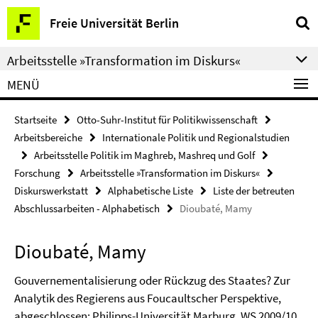
Springe
Service-
Freie Universität Berlin
direkt
Navigation
zu
Arbeitsstelle »Transformation im Diskurs«
Inhalt
MENÜ
Startseite
Otto-Suhr-Institut für Politikwissenschaft
Arbeitsbereiche
Internationale Politik und Regionalstudien
Arbeitsstelle Politik im Maghreb, Mashreq und Golf
Forschung
Arbeitsstelle »Transformation im Diskurs«
Diskurswerkstatt
Alphabetische Liste
Liste der betreuten
Abschlussarbeiten - Alphabetisch
Dioubaté, Mamy
Dioubaté, Mamy
Gouvernementalisierung oder Rückzug des Staates? Zur
Analytik des Regierens aus Foucaultscher Perspektive,
abgeschlossen: Philipps-Universität Marburg, WS 2009/10.