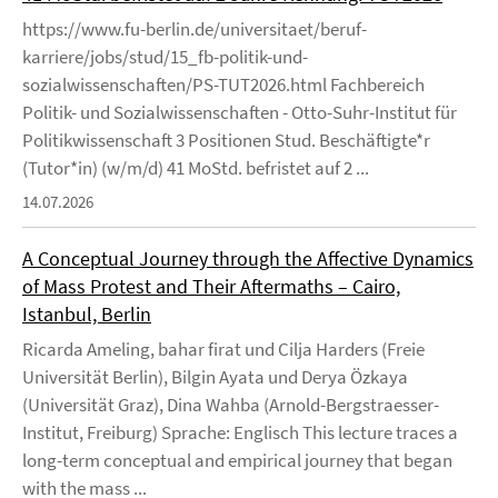
https://www.fu-berlin.de/universitaet/beruf-
karriere/jobs/stud/15_fb-politik-und-
sozialwissenschaften/PS-TUT2026.html Fachbereich
Politik- und Sozialwissenschaften - Otto-Suhr-Institut für
Politikwissenschaft 3 Positionen Stud. Beschäftigte*r
(Tutor*in) (w/m/d) 41 MoStd. befristet auf 2 ...
14.07.2026
A Conceptual Journey through the Affective Dynamics
of Mass Protest and Their Aftermaths – Cairo,
Istanbul, Berlin
Ricarda Ameling, bahar firat und Cilja Harders (Freie
Universität Berlin), Bilgin Ayata und Derya Özkaya
(Universität Graz), Dina Wahba (Arnold-Bergstraesser-
Institut, Freiburg) Sprache: Englisch This lecture traces a
long-term conceptual and empirical journey that began
with the mass ...