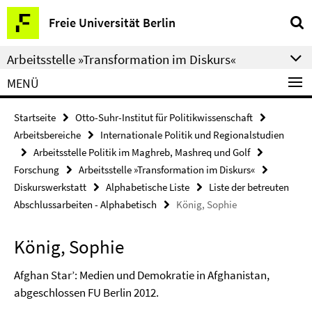
Springe
Service-
Freie Universität Berlin
direkt
Navigation
zu
Arbeitsstelle »Transformation im Diskurs«
Inhalt
MENÜ
Startseite
Otto-Suhr-Institut für Politikwissenschaft
Arbeitsbereiche
Internationale Politik und Regionalstudien
Arbeitsstelle Politik im Maghreb, Mashreq und Golf
Forschung
Arbeitsstelle »Transformation im Diskurs«
Diskurswerkstatt
Alphabetische Liste
Liste der betreuten
Abschlussarbeiten - Alphabetisch
König, Sophie
König, Sophie
Afghan Star’: Medien und Demokratie in Afghanistan,
abgeschlossen FU Berlin 2012.