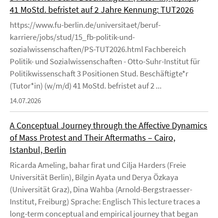
41 MoStd. befristet auf 2 Jahre Kennung: TUT2026
https://www.fu-berlin.de/universitaet/beruf-
karriere/jobs/stud/15_fb-politik-und-
sozialwissenschaften/PS-TUT2026.html Fachbereich
Politik- und Sozialwissenschaften - Otto-Suhr-Institut für
Politikwissenschaft 3 Positionen Stud. Beschäftigte*r
(Tutor*in) (w/m/d) 41 MoStd. befristet auf 2 ...
14.07.2026
A Conceptual Journey through the Affective Dynamics
of Mass Protest and Their Aftermaths – Cairo,
Istanbul, Berlin
Ricarda Ameling, bahar firat und Cilja Harders (Freie
Universität Berlin), Bilgin Ayata und Derya Özkaya
(Universität Graz), Dina Wahba (Arnold-Bergstraesser-
Institut, Freiburg) Sprache: Englisch This lecture traces a
long-term conceptual and empirical journey that began