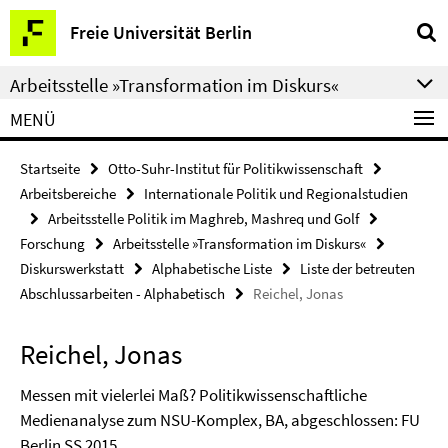
Springe
Service-
Freie Universität Berlin
direkt
Navigation
zu
Arbeitsstelle »Transformation im Diskurs«
Inhalt
MENÜ
Startseite
Otto-Suhr-Institut für Politikwissenschaft
Arbeitsbereiche
Internationale Politik und Regionalstudien
Arbeitsstelle Politik im Maghreb, Mashreq und Golf
Forschung
Arbeitsstelle »Transformation im Diskurs«
Diskurswerkstatt
Alphabetische Liste
Liste der betreuten
Abschlussarbeiten - Alphabetisch
Reichel, Jonas
Reichel, Jonas
Messen mit vielerlei Maß? Politikwissenschaftliche
Medienanalyse zum NSU-Komplex, BA, abgeschlossen: FU
Berlin SS 2015.