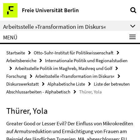
Springe
Service-
Freie Universität Berlin
direkt
Navigation
zu
Arbeitsstelle »Transformation im Diskurs«
Inhalt
MENÜ
Startseite
Otto-Suhr-Institut für Politikwissenschaft
Arbeitsbereiche
Internationale Politik und Regionalstudien
Arbeitsstelle Politik im Maghreb, Mashreq und Golf
Forschung
Arbeitsstelle »Transformation im Diskurs«
Diskurswerkstatt
Alphabetische Liste
Liste der betreuten
Abschlussarbeiten - Alphabetisch
Thürer, Yola
Thürer, Yola
Greater Good or Lesser Evil? Der Einfluss von Mikrokrediten
auf Armutsreduktion und Ermächtigung von Frauen am
Beispiel des ländlichen Tunesien, MA, abgeschlossen: FU