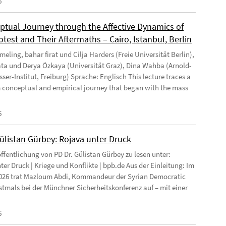
6
ptual Journey through the Affective Dynamics of
test and Their Aftermaths – Cairo, Istanbul, Berlin
eling, bahar firat und Cilja Harders (Freie Universität Berlin),
ata und Derya Özkaya (Universität Graz), Dina Wahba (Arnold-
ser-Institut, Freiburg) Sprache: Englisch This lecture traces a
 conceptual and empirical journey that began with the mass
6
Gülistan Gürbey: Rojava unter Druck
ffentlichung von PD Dr. Gülistan Gürbey zu lesen unter:
ter Druck | Kriege und Konflikte | bpb.de Aus der Einleitung: Im
026 trat Mazloum Abdi, Kommandeur der Syrian Democratic
rstmals bei der Münchner Sicherheitskonferenz auf – mit einer
6