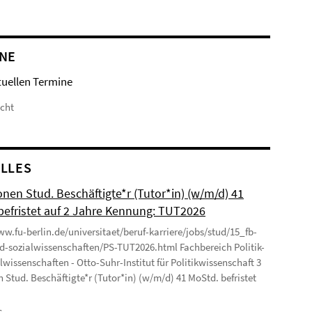
NE
tuellen Termine
icht
LLES
onen Stud. Beschäftigte*r (Tutor*in) (w/m/d) 41
befristet auf 2 Jahre Kennung: TUT2026
ww.fu-berlin.de/universitaet/beruf-karriere/jobs/stud/15_fb-
nd-sozialwissenschaften/PS-TUT2026.html Fachbereich Politik-
lwissenschaften - Otto-Suhr-Institut für Politikwissenschaft 3
n Stud. Beschäftigte*r (Tutor*in) (w/m/d) 41 MoStd. befristet