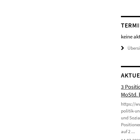
TERMI
keine ak
Übers
AKTUE
3 Positi
MoStd. 
https://w
politik-u
und Sozia
Positione
auf 2 ...