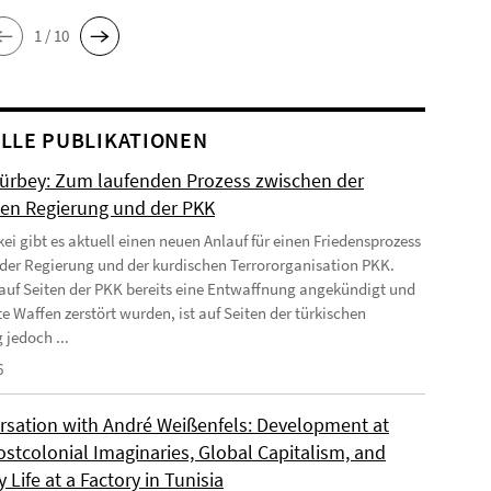
1 / 10
LLE PUBLIKATIONEN
Gürbey: Zum laufenden Prozess zwischen der
hen Regierung und der PKK
kei gibt es aktuell einen neuen Anlauf für einen Friedensprozess
der Regierung und der kurdischen Terrororganisation PKK.
uf Seiten der PKK bereits eine Entwaffnung angekündigt und
e Waffen zerstört wurden, ist auf Seiten der türkischen
 jedoch ...
6
rsation with André Weißenfels: Development at
ostcolonial Imaginaries, Global Capitalism, and
 Life at a Factory in Tunisia