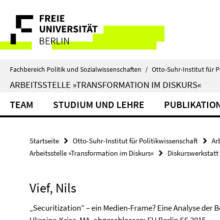
Springe
Service-
direkt
zu
Navigation
Inhalt
Fachbereich Politik und Sozialwissenschaften
/
Otto-Suhr-Institut für P
ARBEITSSTELLE »TRANSFORMATION IM DISKURS«
TEAM
STUDIUM UND LEHRE
PUBLIKATIO
Startseite
Otto-Suhr-Institut für Politikwissenschaft
Ar
Arbeitsstelle »Transformation im Diskurs«
Diskurswerkstatt
Vief, Nils
„Securitization“ – ein Medien-Frame? Eine Analyse der 