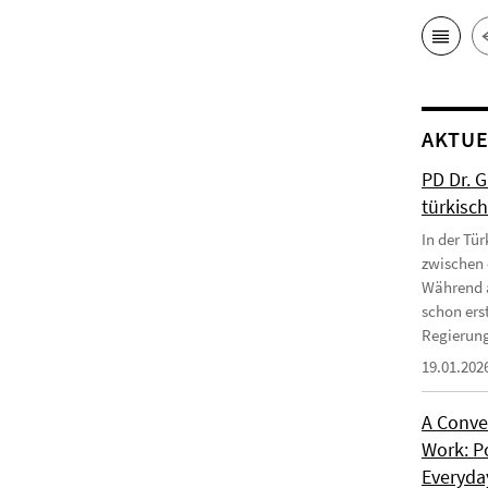
AKTUE
PD Dr. 
türkisc
In der Tür
zwischen 
Während a
schon erst
Regierung
19.01.202
A Conve
Work: P
Everyday