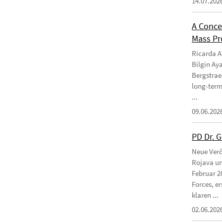
14.07.202
A Conce
Mass Pro
Ricarda Am
Bilgin Ay
Bergstraes
long-term
...
09.06.202
PD Dr. 
Neue Verö
Rojava un
Februar 2
Forces, e
klaren ...
02.06.202