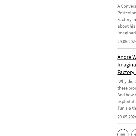
A Convers
Postcolon
Factory i
about his
Imaginari
29.05.202
André W
Imaginar
Factory 
Why did t
these pro
And how d
exploitati
Tunisia th
29.05.202