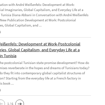
ation with André Weißenfels: Development at Work:
ial Imaginaries, Global Capitalism, and Everyday Life at a
n Tunisia Diana Abbani in Conversation with André Weißenfels
 New Publication Development at Work: Postcolonial
es, Global Capitalism, and ...
4
eißenfels: Development at Work-Postcolonial
ies, Global Capitalism, and Everyday Life at a
in Tunisia
he postcolonial Tunisian state promise development? How do
mises reverberate in the hopes and dreams of Tunisians today?
o they fit into contemporary global capitalist structures of
on? Starting from the everyday life at a French factory in
is book ...
4
1 / 6