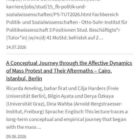
karriere/jobs/stud/15_fb-politik-und-
sozialwissenschaften/PS-TUT2026.html Fachbereich
Politik- und Sozialwissenschaften - Otto-Suhr-Institut für
Politikwissenschaft 3 Positionen Stud. Beschäftigte*r
(Tutor*in) (w/m/d) 41 MoStd. befristet auf 2 ...
14.07.2026
A Conceptual Journey through the Affective Dynamics
of Mass Protest and Their Aftermaths – Cairo,
Istanbul, Berlin
Ricarda Ameling, bahar firat und Cilja Harders (Freie
Universität Berlin), Bilgin Ayata und Derya Özkaya
(Universität Graz), Dina Wahba (Arnold-Bergstraesser-
Institut, Freiburg) Sprache: Englisch This lecture traces a
long-term conceptual and empirical journey that began
with the mass ...
09.06.2026