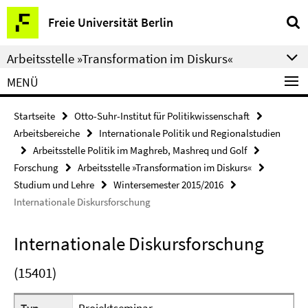
Springe
Service-
Freie Universität Berlin
direkt
Navigation
zu
Arbeitsstelle »Transformation im Diskurs«
Inhalt
MENÜ
Startseite
Otto-Suhr-Institut für Politikwissenschaft
Arbeitsbereiche
Internationale Politik und Regionalstudien
Arbeitsstelle Politik im Maghreb, Mashreq und Golf
Forschung
Arbeitsstelle »Transformation im Diskurs«
Studium und Lehre
Wintersemester 2015/2016
Internationale Diskursforschung
Internationale Diskursforschung
(15401)