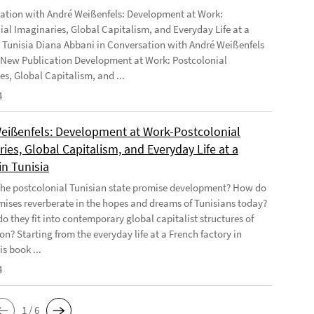
ation with André Weißenfels: Development at Work:
ial Imaginaries, Global Capitalism, and Everyday Life at a
n Tunisia Diana Abbani in Conversation with André Weißenfels
 New Publication Development at Work: Postcolonial
es, Global Capitalism, and ...
4
eißenfels: Development at Work-Postcolonial
ies, Global Capitalism, and Everyday Life at a
in Tunisia
he postcolonial Tunisian state promise development? How do
mises reverberate in the hopes and dreams of Tunisians today?
o they fit into contemporary global capitalist structures of
on? Starting from the everyday life at a French factory in
is book ...
4
1 / 6