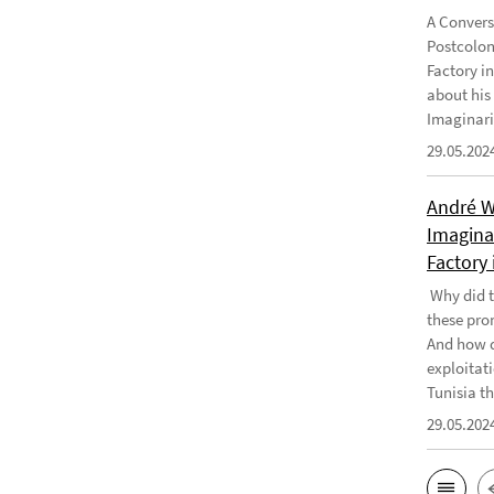
A Convers
Postcolon
Factory i
about his
Imaginari
29.05.202
André W
Imaginar
Factory 
Why did t
these pro
And how d
exploitati
Tunisia th
29.05.202