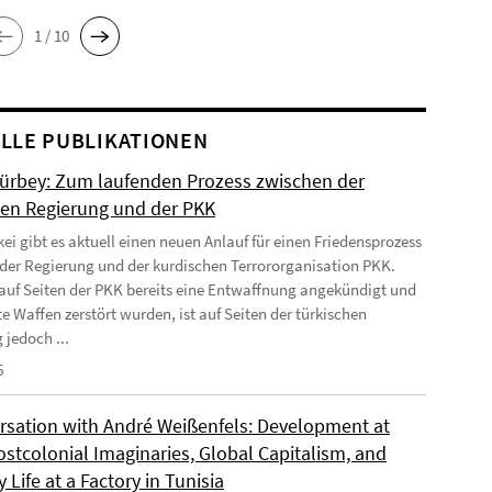
1 / 10
LLE PUBLIKATIONEN
Gürbey: Zum laufenden Prozess zwischen der
hen Regierung und der PKK
kei gibt es aktuell einen neuen Anlauf für einen Friedensprozess
der Regierung und der kurdischen Terrororganisation PKK.
uf Seiten der PKK bereits eine Entwaffnung angekündigt und
e Waffen zerstört wurden, ist auf Seiten der türkischen
 jedoch ...
6
rsation with André Weißenfels: Development at
ostcolonial Imaginaries, Global Capitalism, and
 Life at a Factory in Tunisia