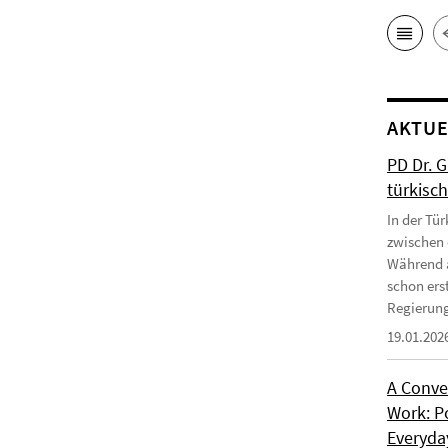
AKTUE
PD Dr. 
türkisc
In der Tür
zwischen 
Während a
schon erst
Regierung
19.01.202
A Conve
Work: P
Everyday