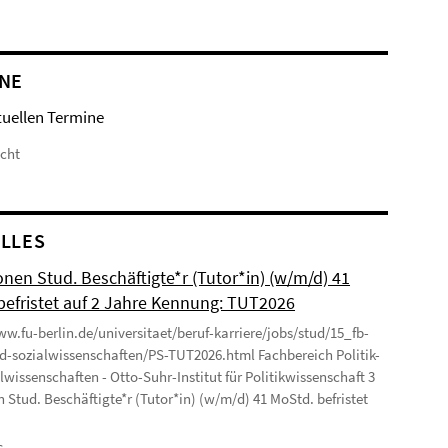
NE
tuellen Termine
icht
LLES
onen Stud. Beschäftigte*r (Tutor*in) (w/m/d) 41
befristet auf 2 Jahre Kennung: TUT2026
ww.fu-berlin.de/universitaet/beruf-karriere/jobs/stud/15_fb-
nd-sozialwissenschaften/PS-TUT2026.html Fachbereich Politik-
lwissenschaften - Otto-Suhr-Institut für Politikwissenschaft 3
n Stud. Beschäftigte*r (Tutor*in) (w/m/d) 41 MoStd. befristet