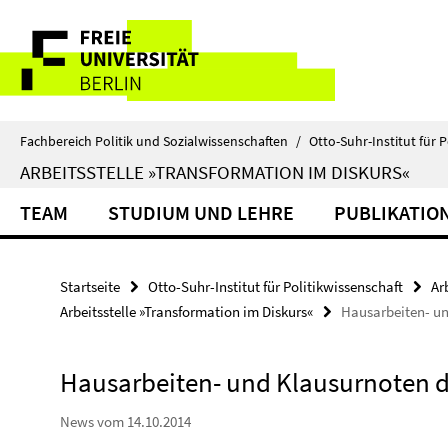
Springe
Service-
direkt
zu
Navigation
Inhalt
Fachbereich Politik und Sozialwissenschaften
/
Otto-Suhr-Institut für P
ARBEITSSTELLE »TRANSFORMATION IM DISKURS«
TEAM
STUDIUM UND LEHRE
PUBLIKATIO
Startseite
Otto-Suhr-Institut für Politikwissenschaft
Ar
Arbeitsstelle »Transformation im Diskurs«
Hausarbeiten- u
Hausarbeiten- und Klausurnoten 
News vom 14.10.2014