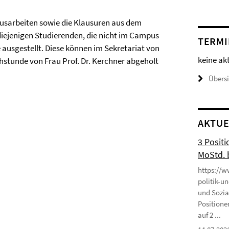
ausarbeiten sowie die Klausuren aus dem
diejenigen Studierenden, die nicht im Campus
TERMI
usgestellt. Diese können im Sekretariat von
keine ak
chstunde von Frau Prof. Dr. Kerchner abgeholt
Übers
AKTUE
3 Positi
MoStd. 
https://w
politik-u
und Sozia
Positione
auf 2 ...