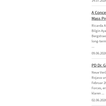
14.07.202
A Conce
Mass Pro
Ricarda Am
Bilgin Ay
Bergstraes
long-term
...
09.06.202
PD Dr. 
Neue Verö
Rojava un
Februar 2
Forces, e
klaren ...
02.06.202