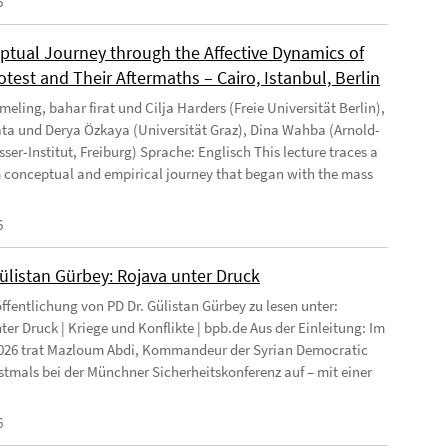
6
ptual Journey through the Affective Dynamics of
test and Their Aftermaths – Cairo, Istanbul, Berlin
eling, bahar firat und Cilja Harders (Freie Universität Berlin),
ata und Derya Özkaya (Universität Graz), Dina Wahba (Arnold-
ser-Institut, Freiburg) Sprache: Englisch This lecture traces a
 conceptual and empirical journey that began with the mass
6
Gülistan Gürbey: Rojava unter Druck
ffentlichung von PD Dr. Gülistan Gürbey zu lesen unter:
ter Druck | Kriege und Konflikte | bpb.de Aus der Einleitung: Im
026 trat Mazloum Abdi, Kommandeur der Syrian Democratic
rstmals bei der Münchner Sicherheitskonferenz auf – mit einer
6