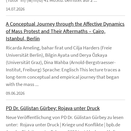
(Tutor*in) (w/m/d) 41 MoStd. befristet auf 2 ...
14.07.2026
A Conceptual Journey through the Affective Dynamics
of Mass Protest and Their Aftermaths – Cairo,
Istanbul, Berlin
Ricarda Ameling, bahar firat und Cilja Harders (Freie
Universität Berlin), Bilgin Ayata und Derya Özkaya
(Universität Graz), Dina Wahba (Arnold-Bergstraesser-
Institut, Freiburg) Sprache: Englisch This lecture traces a
long-term conceptual and empirical journey that began
with the mass ...
09.06.2026
PD Dr. Gülistan Gürbey: Rojava unter Druck
Neue Veröffentlichung von PD Dr. Gülistan Gürbey zu lesen
unter: Rojava unter Druck | Kriege und Konflikte | bpb.de