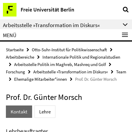
Springe
Service-
Freie Universität Berlin
direkt
Navigation
zu
Arbeitsstelle »Transformation im Diskurs«
Inhalt
MENÜ
Startseite
Otto-Suhr-Institut für Politikwissenschaft
Arbeitsbereiche
Internationale Politik und Regionalstudien
Arbeitsstelle Politik im Maghreb, Mashreq und Golf
Forschung
Arbeitsstelle »Transformation im Diskurs«
Team
Ehemalige Mitarbeiter*innen
Prof. Dr. Günter Morsch
Prof. Dr. Günter Morsch
Kontakt
Lehre
Lehrbeauftragter