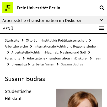
Springe
Service-
Freie Universität Berlin
direkt
Navigation
zu
Arbeitsstelle »Transformation im Diskurs«
Inhalt
MENÜ
Startseite
Otto-Suhr-Institut für Politikwissenschaft
Arbeitsbereiche
Internationale Politik und Regionalstudien
Arbeitsstelle Politik im Maghreb, Mashreq und Golf
Forschung
Arbeitsstelle »Transformation im Diskurs«
Team
Ehemalige Mitarbeiter*innen
Susann Budras
Susann Budras
Studentische
Hilfskraft