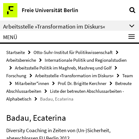
Springe
Service-
Freie Universität Berlin
direkt
Navigation
zu
Arbeitsstelle »Transformation im Diskurs«
Inhalt
MENÜ
Startseite
Otto-Suhr-Institut für Politikwissenschaft
Arbeitsbereiche
Internationale Politik und Regionalstudien
Arbeitsstelle Politik im Maghreb, Mashreq und Golf
Forschung
Arbeitsstelle »Transformation im Diskurs«
Team
Mitarbeiter*innen
Prof. Dr. Brigitte Kerchner
Betreute
Abschlussarbeiten
Liste der betreuten Abschlussarbeiten -
Alphabetisch
Badau, Ecaterina
Badau, Ecaterina
Diversity Coaching in Zeiten von (Un-)Sicherheit,
abgeschlossen FU Berlin 2012.