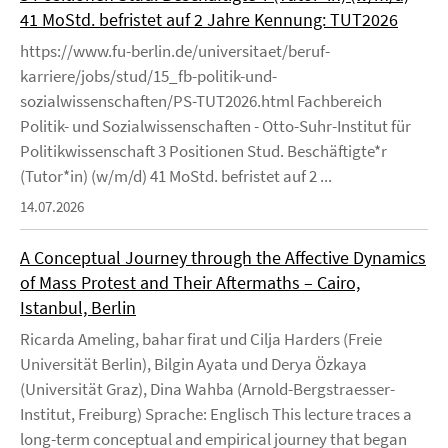
41 MoStd. befristet auf 2 Jahre Kennung: TUT2026
https://www.fu-berlin.de/universitaet/beruf-
karriere/jobs/stud/15_fb-politik-und-
sozialwissenschaften/PS-TUT2026.html Fachbereich
Politik- und Sozialwissenschaften - Otto-Suhr-Institut für
Politikwissenschaft 3 Positionen Stud. Beschäftigte*r
(Tutor*in) (w/m/d) 41 MoStd. befristet auf 2 ...
14.07.2026
A Conceptual Journey through the Affective Dynamics
of Mass Protest and Their Aftermaths – Cairo,
Istanbul, Berlin
Ricarda Ameling, bahar firat und Cilja Harders (Freie
Universität Berlin), Bilgin Ayata und Derya Özkaya
(Universität Graz), Dina Wahba (Arnold-Bergstraesser-
Institut, Freiburg) Sprache: Englisch This lecture traces a
long-term conceptual and empirical journey that began