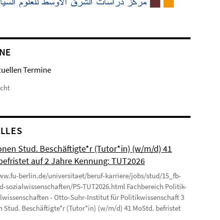
NE
tuellen Termine
icht
LLES
onen Stud. Beschäftigte*r (Tutor*in) (w/m/d) 41
befristet auf 2 Jahre Kennung: TUT2026
ww.fu-berlin.de/universitaet/beruf-karriere/jobs/stud/15_fb-
nd-sozialwissenschaften/PS-TUT2026.html Fachbereich Politik-
lwissenschaften - Otto-Suhr-Institut für Politikwissenschaft 3
n Stud. Beschäftigte*r (Tutor*in) (w/m/d) 41 MoStd. befristet