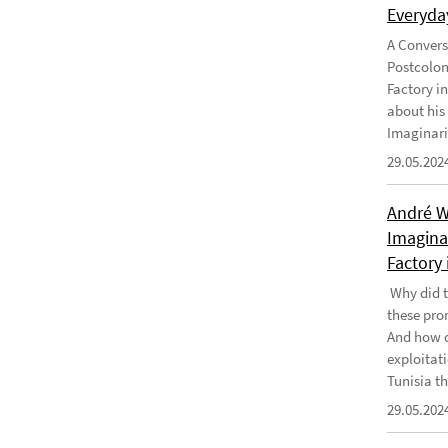
Everyday
A Convers
Postcolon
Factory i
about his
Imaginari
29.05.202
André W
Imaginar
Factory 
Why did t
these pro
And how d
exploitati
Tunisia th
29.05.202