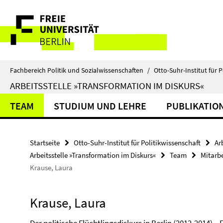
Springe
Service-
direkt
zu
Navigation
Inhalt
Fachbereich Politik und Sozialwissenschaften
/
Otto-Suhr-Institut für P
ARBEITSSTELLE »TRANSFORMATION IM DISKURS«
TEAM
STUDIUM UND LEHRE
PUBLIKATIO
Startseite
Otto-Suhr-Institut für Politikwissenschaft
Ar
Arbeitsstelle »Transformation im Diskurs«
Team
Mitarb
Krause, Laura
Krause, Laura