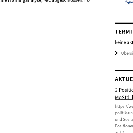
– Eine Framinganalyse, MA, abgeschlossen: FU
TERMI
keine ak
Übers
AKTUE
3 Positi
MoStd. 
https://w
politik-u
und Sozia
Positione
auf 2 ...