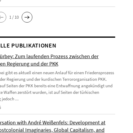
1 / 10
LLE PUBLIKATIONEN
Gürbey: Zum laufenden Prozess zwischen der
hen Regierung und der PKK
kei gibt es aktuell einen neuen Anlauf für einen Friedensprozess
der Regierung und der kurdischen Terrororganisation PKK.
uf Seiten der PKK bereits eine Entwaffnung angekündigt und
e Waffen zerstört wurden, ist auf Seiten der türkischen
 jedoch ...
6
rsation with André Weißenfels: Development at
ostcolonial Imaginaries, Global Capitalism, and