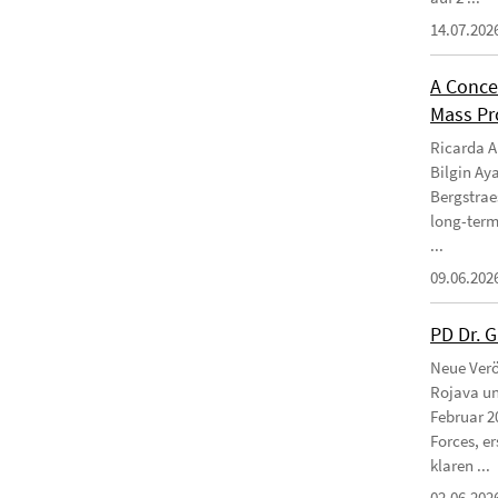
14.07.202
A Conce
Mass Pro
Ricarda Am
Bilgin Ay
Bergstraes
long-term
...
09.06.202
PD Dr. 
Neue Verö
Rojava un
Februar 2
Forces, e
klaren ...
02.06.202