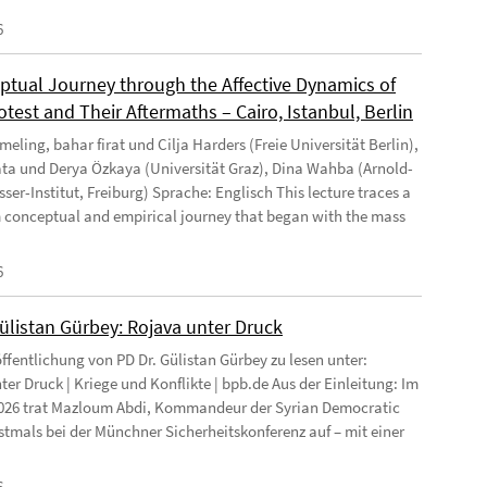
6
ptual Journey through the Affective Dynamics of
test and Their Aftermaths – Cairo, Istanbul, Berlin
eling, bahar firat und Cilja Harders (Freie Universität Berlin),
ata und Derya Özkaya (Universität Graz), Dina Wahba (Arnold-
ser-Institut, Freiburg) Sprache: Englisch This lecture traces a
 conceptual and empirical journey that began with the mass
6
Gülistan Gürbey: Rojava unter Druck
ffentlichung von PD Dr. Gülistan Gürbey zu lesen unter:
ter Druck | Kriege und Konflikte | bpb.de Aus der Einleitung: Im
026 trat Mazloum Abdi, Kommandeur der Syrian Democratic
rstmals bei der Münchner Sicherheitskonferenz auf – mit einer
6