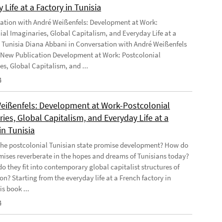
 Life at a Factory in Tunisia
ation with André Weißenfels: Development at Work:
ial Imaginaries, Global Capitalism, and Everyday Life at a
n Tunisia Diana Abbani in Conversation with André Weißenfels
 New Publication Development at Work: Postcolonial
es, Global Capitalism, and ...
4
eißenfels: Development at Work-Postcolonial
ies, Global Capitalism, and Everyday Life at a
in Tunisia
he postcolonial Tunisian state promise development? How do
mises reverberate in the hopes and dreams of Tunisians today?
o they fit into contemporary global capitalist structures of
on? Starting from the everyday life at a French factory in
is book ...
4