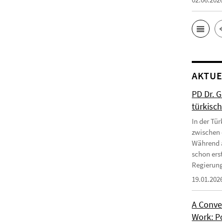
AKTUE
PD Dr. 
türkisc
In der Tür
zwischen 
Während a
schon erst
Regierung
19.01.202
A Conve
Work: P