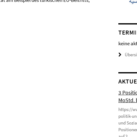
ät am Beispiel des türkischen EU-Beitritts,
TERMI
keine ak
Übers
AKTUE
3 Positi
MoStd. 
https://w
politik-u
und Sozia
Positione
auf 2 ...