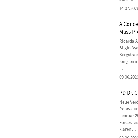
14.07.202
A Conce
Mass Pro
Ricarda Am
Bilgin Ay
Bergstraes
long-term
...
09.06.202
PD Dr. 
Neue Verö
Rojava un
Februar 2
Forces, e
klaren ...
02.06.202