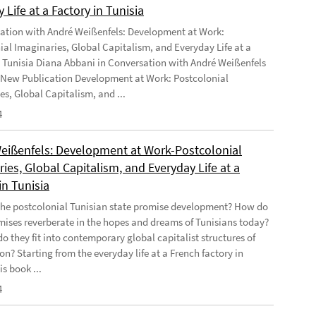
 Life at a Factory in Tunisia
ation with André Weißenfels: Development at Work:
ial Imaginaries, Global Capitalism, and Everyday Life at a
n Tunisia Diana Abbani in Conversation with André Weißenfels
 New Publication Development at Work: Postcolonial
es, Global Capitalism, and ...
4
eißenfels: Development at Work-Postcolonial
ies, Global Capitalism, and Everyday Life at a
in Tunisia
he postcolonial Tunisian state promise development? How do
mises reverberate in the hopes and dreams of Tunisians today?
o they fit into contemporary global capitalist structures of
on? Starting from the everyday life at a French factory in
is book ...
4