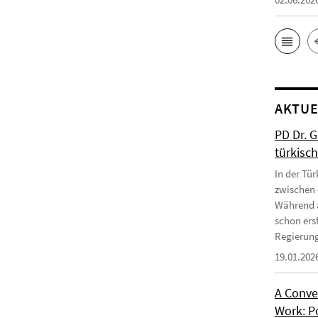
AKTUE
PD Dr. 
türkisc
In der Tür
zwischen 
Während a
schon erst
Regierung
19.01.202
A Conve
Work: P