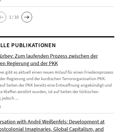
1 / 10
LLE PUBLIKATIONEN
Gürbey: Zum laufenden Prozess zwischen der
hen Regierung und der PKK
kei gibt es aktuell einen neuen Anlauf für einen Friedensprozess
der Regierung und der kurdischen Terrororganisation PKK.
uf Seiten der PKK bereits eine Entwaffnung angekündigt und
e Waffen zerstört wurden, ist auf Seiten der türkischen
 jedoch ...
6
rsation with André Weißenfels: Development at
ostcolonial Imaginaries, Global Capitalism, and