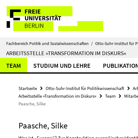
Springe
Service-
direkt
zu
Navigation
Inhalt
Fachbereich Politik und Sozialwissenschaften
/
Otto-Suhr-Institut für P
ARBEITSSTELLE »TRANSFORMATION IM DISKURS«
TEAM
STUDIUM UND LEHRE
PUBLIKATIO
Startseite
Otto-Suhr-Institut für Politikwissenschaft
Ar
Arbeitsstelle »Transformation im Diskurs«
Team
Mitarb
Paasche, Silke
Paasche, Silke