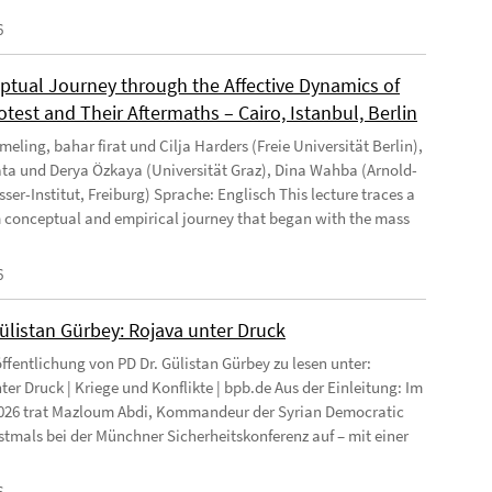
6
ptual Journey through the Affective Dynamics of
test and Their Aftermaths – Cairo, Istanbul, Berlin
eling, bahar firat und Cilja Harders (Freie Universität Berlin),
ata und Derya Özkaya (Universität Graz), Dina Wahba (Arnold-
ser-Institut, Freiburg) Sprache: Englisch This lecture traces a
 conceptual and empirical journey that began with the mass
6
Gülistan Gürbey: Rojava unter Druck
ffentlichung von PD Dr. Gülistan Gürbey zu lesen unter:
ter Druck | Kriege und Konflikte | bpb.de Aus der Einleitung: Im
026 trat Mazloum Abdi, Kommandeur der Syrian Democratic
rstmals bei der Münchner Sicherheitskonferenz auf – mit einer
6