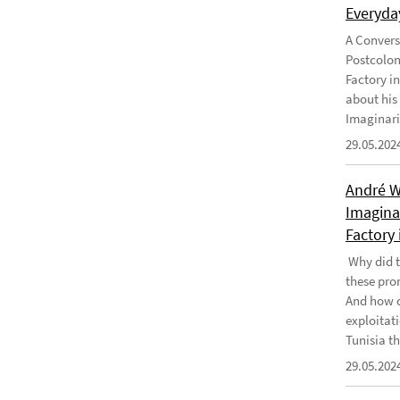
Everyday
A Convers
Postcolon
Factory i
about his
Imaginari
29.05.202
André W
Imaginar
Factory 
Why did t
these pro
And how d
exploitati
Tunisia th
29.05.202