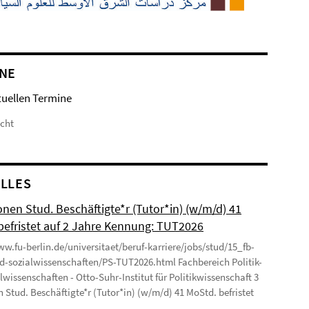
NE
tuellen Termine
icht
LLES
onen Stud. Beschäftigte*r (Tutor*in) (w/m/d) 41
befristet auf 2 Jahre Kennung: TUT2026
ww.fu-berlin.de/universitaet/beruf-karriere/jobs/stud/15_fb-
nd-sozialwissenschaften/PS-TUT2026.html Fachbereich Politik-
lwissenschaften - Otto-Suhr-Institut für Politikwissenschaft 3
n Stud. Beschäftigte*r (Tutor*in) (w/m/d) 41 MoStd. befristet