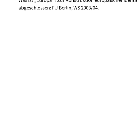
Was ist „Europa“? Zur Konstruktion europäischer Identit
abgeschlossen: FU Berlin, WS 2003/04.