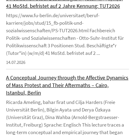
41 MoStd. befristet auf 2 Jahre Kennung: TUT2026
https://www.fu-berlin.de/universitaet/beruf-
karriere/jobs/stud/15_fb-politik-und-
sozialwissenschaften/PS-TUT2026.html Fachbereich
Politik- und Sozialwissenschaften - Otto-Suhr-Institut für
Politikwissenschaft 3 Positionen Stud. Beschäftigte*r
(Tutor*in) (w/m/d) 41 MoStd. befristet auf 2 ...
14.07.2026
A Conceptual Journey through the Affective Dynamics
of Mass Protest and Their Aftermaths – Cairo,
Istanbul, Berlin
Ricarda Ameling, bahar firat und Cilja Harders (Freie
Universität Berlin), Bilgin Ayata und Derya Özkaya
(Universität Graz), Dina Wahba (Arnold-Bergstraesser-
Institut, Freiburg) Sprache: Englisch This lecture traces a
long-term conceptual and empirical journey that began