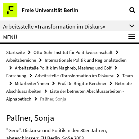
Springe
Service-
Freie Universität Berlin
direkt
Navigation
zu
Arbeitsstelle »Transformation im Diskurs«
Inhalt
MENÜ
Startseite
Otto-Suhr-Institut für Politikwissenschaft
Arbeitsbereiche
Internationale Politik und Regionalstudien
Arbeitsstelle Politik im Maghreb, Mashreq und Golf
Forschung
Arbeitsstelle »Transformation im Diskurs«
Team
Mitarbeiter*innen
Prof. Dr. Brigitte Kerchner
Betreute
Abschlussarbeiten
Liste der betreuten Abschlussarbeiten -
Alphabetisch
Palfner, Sonja
Palfner, Sonja
"Gene". Diskurse und Politik in den 80er Jahren,
abgeschlossen: FU Berlin, SoSe 2003.