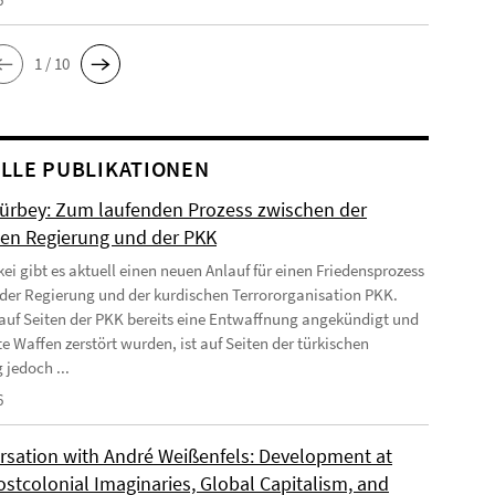
1 / 10
LLE PUBLIKATIONEN
Gürbey: Zum laufenden Prozess zwischen der
hen Regierung und der PKK
kei gibt es aktuell einen neuen Anlauf für einen Friedensprozess
der Regierung und der kurdischen Terrororganisation PKK.
uf Seiten der PKK bereits eine Entwaffnung angekündigt und
e Waffen zerstört wurden, ist auf Seiten der türkischen
 jedoch ...
6
rsation with André Weißenfels: Development at
ostcolonial Imaginaries, Global Capitalism, and