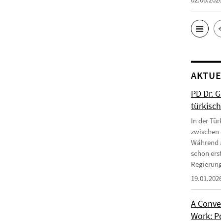
AKTUE
PD Dr. 
türkisc
In der Tür
zwischen 
Während a
schon erst
Regierung
19.01.202
A Conve
Work: P