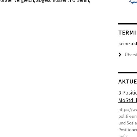
raler Vergleich, abgeschlossen: FU Berlin,
TERMI
keine ak
Übers
AKTUE
3 Positi
MoStd. 
https://w
politik-u
und Sozia
Positione
auf 2 ...