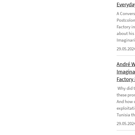
Everyday
A Convers
Postcolon
Factory i
about his
Imaginari
29.05.202
André W
Imaginar
Factory 
Why did t
these pro
And how d
exploitati
Tunisia th
29.05.202