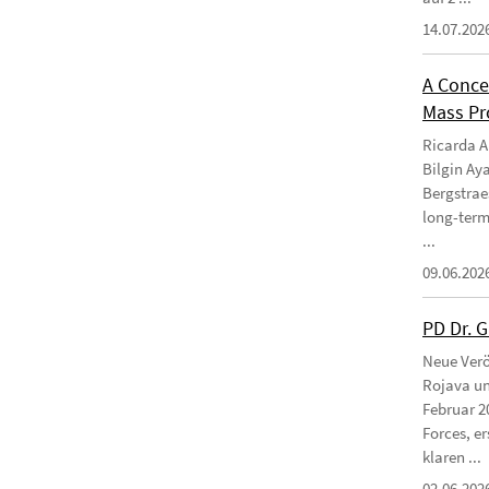
14.07.202
A Conce
Mass Pro
Ricarda Am
Bilgin Ay
Bergstraes
long-term
...
09.06.202
PD Dr. 
Neue Verö
Rojava un
Februar 2
Forces, e
klaren ...
02.06.202