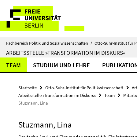
Springe
Service-
direkt
zu
Navigation
Inhalt
Fachbereich Politik und Sozialwissenschaften
/
Otto-Suhr-Institut für P
ARBEITSSTELLE »TRANSFORMATION IM DISKURS«
TEAM
STUDIUM UND LEHRE
PUBLIKATIO
Startseite
Otto-Suhr-Institut für Politikwissenschaft
Ar
Arbeitsstelle »Transformation im Diskurs«
Team
Mitarb
Stuzmann, Lina
Stuzmann, Lina