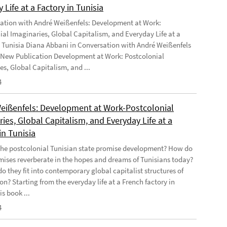
 Life at a Factory in Tunisia
ation with André Weißenfels: Development at Work:
ial Imaginaries, Global Capitalism, and Everyday Life at a
n Tunisia Diana Abbani in Conversation with André Weißenfels
 New Publication Development at Work: Postcolonial
es, Global Capitalism, and ...
4
eißenfels: Development at Work-Postcolonial
ies, Global Capitalism, and Everyday Life at a
in Tunisia
he postcolonial Tunisian state promise development? How do
mises reverberate in the hopes and dreams of Tunisians today?
o they fit into contemporary global capitalist structures of
on? Starting from the everyday life at a French factory in
is book ...
4