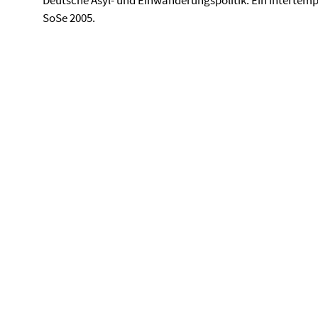
Deutsche Asyl- und Einwanderungspolitik. Ein intertempo
SoSe 2005.