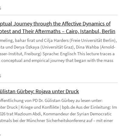
6
ptual Journey through the Affective Dynamics of
test and Their Aftermaths – Cairo, Istanbul, Berlin
eling, bahar firat und Cilja Harders (Freie Universität Berlin),
ata und Derya Özkaya (Universität Graz), Dina Wahba (Arnold-
ser-Institut, Freiburg) Sprache: Englisch This lecture traces a
 conceptual and empirical journey that began with the mass
6
Gülistan Gürbey: Rojava unter Druck
ffentlichung von PD Dr. Gülistan Gürbey zu lesen unter:
ter Druck | Kriege und Konflikte | bpb.de Aus der Einleitung: Im
026 trat Mazloum Abdi, Kommandeur der Syrian Democratic
rstmals bei der Münchner Sicherheitskonferenz auf – mit einer
6