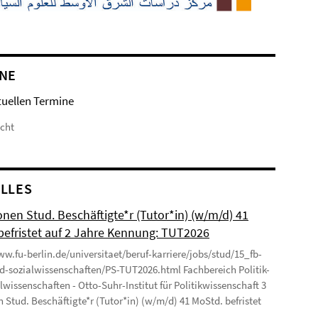
NE
tuellen Termine
icht
LLES
onen Stud. Beschäftigte*r (Tutor*in) (w/m/d) 41
befristet auf 2 Jahre Kennung: TUT2026
ww.fu-berlin.de/universitaet/beruf-karriere/jobs/stud/15_fb-
nd-sozialwissenschaften/PS-TUT2026.html Fachbereich Politik-
lwissenschaften - Otto-Suhr-Institut für Politikwissenschaft 3
n Stud. Beschäftigte*r (Tutor*in) (w/m/d) 41 MoStd. befristet