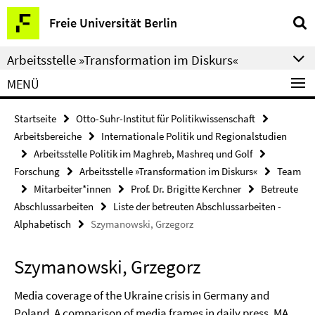
Springe
Service-
Freie Universität Berlin
direkt
Navigation
zu
Arbeitsstelle »Transformation im Diskurs«
Inhalt
MENÜ
Startseite
Otto-Suhr-Institut für Politikwissenschaft
Arbeitsbereiche
Internationale Politik und Regionalstudien
Arbeitsstelle Politik im Maghreb, Mashreq und Golf
Forschung
Arbeitsstelle »Transformation im Diskurs«
Team
Mitarbeiter*innen
Prof. Dr. Brigitte Kerchner
Betreute
Abschlussarbeiten
Liste der betreuten Abschlussarbeiten -
Alphabetisch
Szymanowski, Grzegorz
Szymanowski, Grzegorz
Media coverage of the Ukraine crisis in Germany and
Poland. A comparison of media frames in daily press, MA,