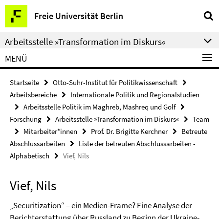
Springe
Service-
Freie Universität Berlin
direkt
Navigation
zu
Arbeitsstelle »Transformation im Diskurs«
Inhalt
MENÜ
Startseite
Otto-Suhr-Institut für Politikwissenschaft
Arbeitsbereiche
Internationale Politik und Regionalstudien
Arbeitsstelle Politik im Maghreb, Mashreq und Golf
Forschung
Arbeitsstelle »Transformation im Diskurs«
Team
Mitarbeiter*innen
Prof. Dr. Brigitte Kerchner
Betreute
Abschlussarbeiten
Liste der betreuten Abschlussarbeiten -
Alphabetisch
Vief, Nils
Vief, Nils
„Securitization“ – ein Medien-Frame? Eine Analyse der
Berichterstattung über Russland zu Beginn der Ukraine-