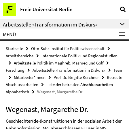
Springe
Service-
Freie Universität Berlin
direkt
Navigation
zu
Arbeitsstelle »Transformation im Diskurs«
Inhalt
MENÜ
Startseite
Otto-Suhr-Institut für Politikwissenschaft
Arbeitsbereiche
Internationale Politik und Regionalstudien
Arbeitsstelle Politik im Maghreb, Mashreq und Golf
Forschung
Arbeitsstelle »Transformation im Diskurs«
Team
Mitarbeiter*innen
Prof. Dr. Brigitte Kerchner
Betreute
Abschlussarbeiten
Liste der betreuten Abschlussarbeiten -
Alphabetisch
Wegenast, Margarethe Dr.
Wegenast, Margarethe Dr.
Geschlechter(de-)konstruktionen in der sozialen Arbeit der
Bahnhofsmission, MA, abgeschlossen FU Berlin WS