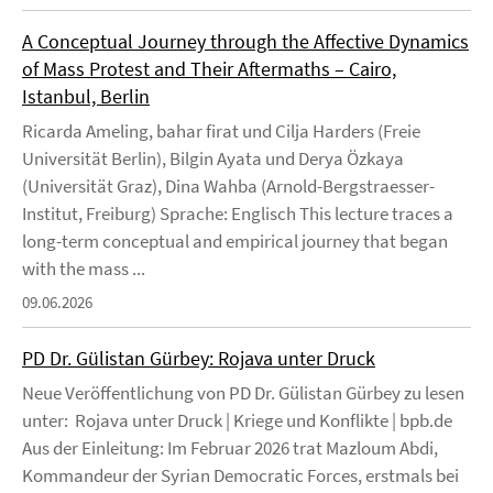
A Conceptual Journey through the Affective Dynamics
of Mass Protest and Their Aftermaths – Cairo,
Istanbul, Berlin
Ricarda Ameling, bahar firat und Cilja Harders (Freie
Universität Berlin), Bilgin Ayata und Derya Özkaya
(Universität Graz), Dina Wahba (Arnold-Bergstraesser-
Institut, Freiburg) Sprache: Englisch This lecture traces a
long-term conceptual and empirical journey that began
with the mass ...
09.06.2026
PD Dr. Gülistan Gürbey: Rojava unter Druck
Neue Veröffentlichung von PD Dr. Gülistan Gürbey zu lesen
unter: Rojava unter Druck | Kriege und Konflikte | bpb.de
Aus der Einleitung: Im Februar 2026 trat Mazloum Abdi,
Kommandeur der Syrian Democratic Forces, erstmals bei