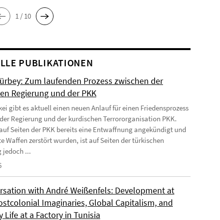
1 / 10
LLE PUBLIKATIONEN
Gürbey: Zum laufenden Prozess zwischen der
hen Regierung und der PKK
kei gibt es aktuell einen neuen Anlauf für einen Friedensprozess
der Regierung und der kurdischen Terrororganisation PKK.
uf Seiten der PKK bereits eine Entwaffnung angekündigt und
e Waffen zerstört wurden, ist auf Seiten der türkischen
 jedoch ...
6
rsation with André Weißenfels: Development at
ostcolonial Imaginaries, Global Capitalism, and
 Life at a Factory in Tunisia