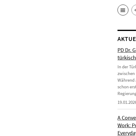
AKTUE
PD Dr. 
türkisc
In der Tür
zwischen 
Während a
schon erst
Regierung
19.01.202
A Conve
Work: P
Everyday