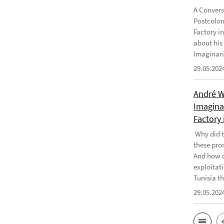
A Convers
Postcolon
Factory i
about his
Imaginari
29.05.202
André W
Imaginar
Factory 
Why did t
these pro
And how d
exploitati
Tunisia th
29.05.202