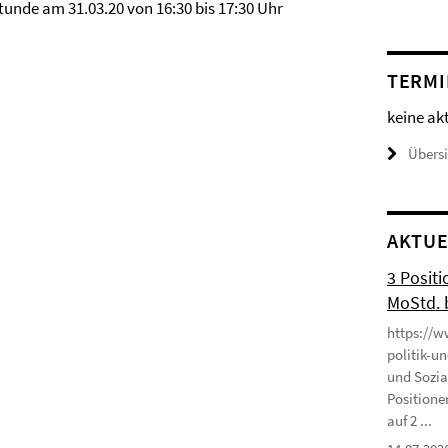
stunde am 31.03.20 von 16:30 bis 17:30 Uhr
TERMI
keine ak
Übers
AKTUE
3 Positi
MoStd. 
https://w
politik-u
und Sozia
Positione
auf 2 ...