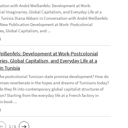
ation with André Weißenfels: Development at Work:
ial Imaginaries, Global Capitalism, and Everyday Life at a
n Tunisia Diana Abbani in Conversation with André Weißenfels
 New Publication Development at Work: Postcolonial
es, Global Capitalism, and ...
4
eißenfels: Development at Work-Postcolonial
ies, Global Capitalism, and Everyday Life at a
in Tunisia
he postcolonial Tunisian state promise development? How do
mises reverberate in the hopes and dreams of Tunisians today?
o they fit into contemporary global capitalist structures of
on? Starting from the everyday life at a French factory in
is book ...
4
1 / 6