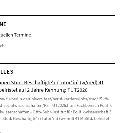
NE
tuellen Termine
icht
LLES
onen Stud. Beschäftigte*r (Tutor*in) (w/m/d) 41
befristet auf 2 Jahre Kennung: TUT2026
ww.fu-berlin.de/universitaet/beruf-karriere/jobs/stud/15_fb-
nd-sozialwissenschaften/PS-TUT2026.html Fachbereich Politik-
lwissenschaften - Otto-Suhr-Institut für Politikwissenschaft 3
n Stud. Beschäftigte*r (Tutor*in) (w/m/d) 41 MoStd. befristet