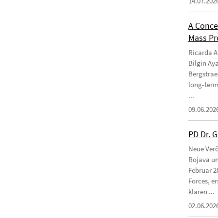
14.07.202
A Conce
Mass Pro
Ricarda Am
Bilgin Ay
Bergstraes
long-term
...
09.06.202
PD Dr. 
Neue Verö
Rojava un
Februar 2
Forces, e
klaren ...
02.06.202