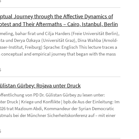
6
ptual Journey through the Affective Dynamics of
test and Their Aftermaths – Cairo, Istanbul, Berlin
eling, bahar firat und Cilja Harders (Freie Universität Berlin),
ata und Derya Özkaya (Universität Graz), Dina Wahba (Arnold-
ser-Institut, Freiburg) Sprache: Englisch This lecture traces a
 conceptual and empirical journey that began with the mass
6
Gülistan Gürbey: Rojava unter Druck
ffentlichung von PD Dr. Gülistan Gürbey zu lesen unter:
ter Druck | Kriege und Konflikte | bpb.de Aus der Einleitung: Im
026 trat Mazloum Abdi, Kommandeur der Syrian Democratic
rstmals bei der Münchner Sicherheitskonferenz auf – mit einer
6