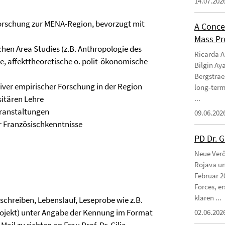
14.07.202
 Forschung zur MENA-Region, bevorzugt mit
A Conce
Mass Pro
ichen Area Studies (z.B. Anthropologie des
Ricarda Am
he, affekttheoretische o. polit-ökonomische
Bilgin Ay
Bergstraes
tiver empirischer Forschung in der Region
long-term
sitären Lehre
...
eranstaltungen
09.06.202
er Französischkenntnisse
PD Dr. 
Neue Verö
Rojava un
Februar 2
Forces, e
klaren ...
chreiben, Lebenslauf, Leseprobe wie z.B.
rojekt) unter Angabe der Kennung im Format
02.06.202