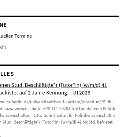
NE
tuellen Termine
icht
LLES
onen Stud. Beschäftigte*r (Tutor*in) (w/m/d) 41
befristet auf 2 Jahre Kennung: TUT2026
ww.fu-berlin.de/universitaet/beruf-karriere/jobs/stud/15_fb-
nd-sozialwissenschaften/PS-TUT2026.html Fachbereich Politik-
lwissenschaften - Otto-Suhr-Institut für Politikwissenschaft 3
n Stud. Beschäftigte*r (Tutor*in) (w/m/d) 41 MoStd. befristet