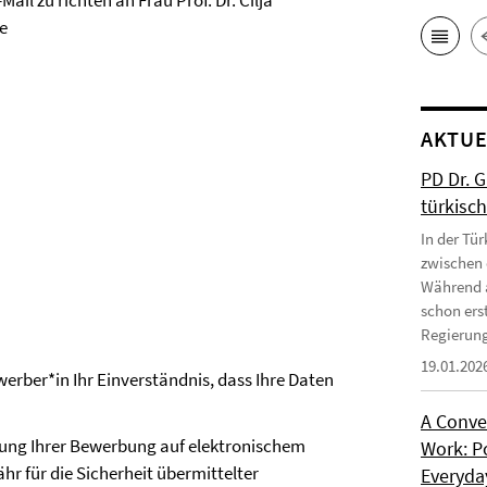
il zu richten an Frau Prof. Dr. Cilja
e
AKTUE
PD Dr. 
türkisc
In der Tür
zwischen 
Während a
schon erst
Regierung
19.01.202
erber*in Ihr Einverständnis, dass Ihre Daten
A Conve
dung Ihrer Bewerbung auf elektronischem
Work: P
hr für die Sicherheit übermittelter
Everyday