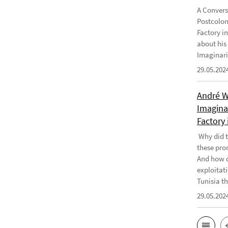
A Convers
Postcolon
Factory i
about his
Imaginari
29.05.202
André W
Imaginar
Factory 
Why did t
these pro
And how d
exploitati
Tunisia th
29.05.202