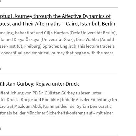
6
ptual Journey through the Affective Dynamics of
test and Their Aftermaths – Cairo, Istanbul, Berlin
eling, bahar firat und Cilja Harders (Freie Universität Berlin),
ata und Derya Özkaya (Universität Graz), Dina Wahba (Arnold-
ser-Institut, Freiburg) Sprache: Englisch This lecture traces a
 conceptual and empirical journey that began with the mass
6
Gülistan Gürbey: Rojava unter Druck
ffentlichung von PD Dr. Gülistan Gürbey zu lesen unter:
ter Druck | Kriege und Konflikte | bpb.de Aus der Einleitung: Im
026 trat Mazloum Abdi, Kommandeur der Syrian Democratic
rstmals bei der Münchner Sicherheitskonferenz auf – mit einer
6