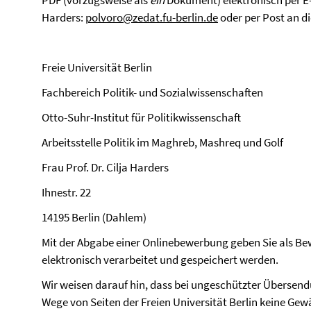
PDF (vorzugsweise als
ein
Dokument) elektronisch per E-Ma
Harders:
polvoro@zedat.fu-berlin.de
oder per Post an di
Freie Universität Berlin
Fachbereich Politik- und Sozialwissenschaften
Otto-Suhr-Institut für Politikwissenschaft
Arbeitsstelle Politik im Maghreb, Mashreq und Golf
Frau Prof. Dr. Cilja Harders
Ihnestr. 22
14195 Berlin (Dahlem)
Mit der Abgabe einer Onlinebewerbung geben Sie als Bew
elektronisch verarbeitet und gespeichert werden.
Wir weisen darauf hin, dass bei ungeschützter Übersen
Wege von Seiten der Freien Universität Berlin keine Gewä