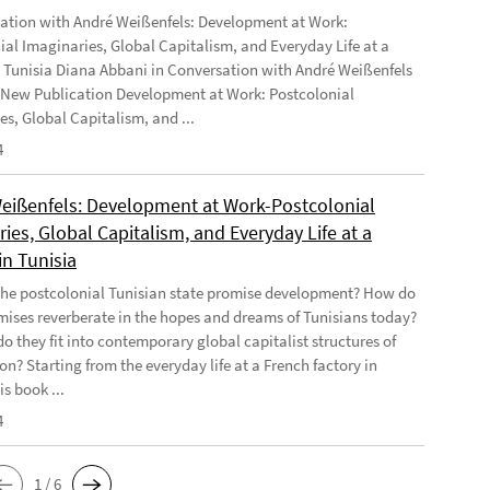
ation with André Weißenfels: Development at Work:
ial Imaginaries, Global Capitalism, and Everyday Life at a
n Tunisia Diana Abbani in Conversation with André Weißenfels
 New Publication Development at Work: Postcolonial
es, Global Capitalism, and ...
4
eißenfels: Development at Work-Postcolonial
ies, Global Capitalism, and Everyday Life at a
in Tunisia
he postcolonial Tunisian state promise development? How do
mises reverberate in the hopes and dreams of Tunisians today?
o they fit into contemporary global capitalist structures of
on? Starting from the everyday life at a French factory in
is book ...
4
1 / 6