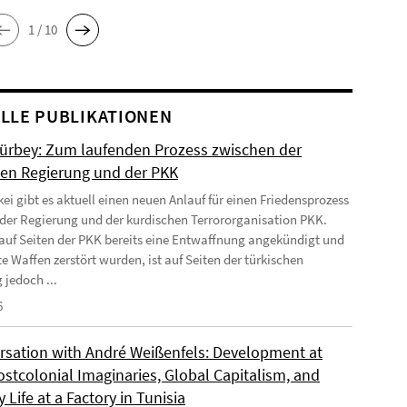
1 / 10
LLE PUBLIKATIONEN
Gürbey: Zum laufenden Prozess zwischen der
hen Regierung und der PKK
kei gibt es aktuell einen neuen Anlauf für einen Friedensprozess
der Regierung und der kurdischen Terrororganisation PKK.
uf Seiten der PKK bereits eine Entwaffnung angekündigt und
e Waffen zerstört wurden, ist auf Seiten der türkischen
 jedoch ...
6
rsation with André Weißenfels: Development at
ostcolonial Imaginaries, Global Capitalism, and
 Life at a Factory in Tunisia