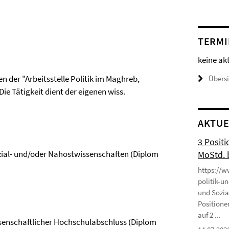
TERMI
keine ak
n der "Arbeitsstelle Politik im Maghreb,
Übers
ie Tätigkeit dient der eigenen wiss.
AKTUE
3 Positi
ozial- und/oder Nahostwissenschaften (Diplom
MoStd. 
https://w
politik-u
und Sozia
Positione
auf 2 ...
issenschaftlicher Hochschulabschluss (Diplom