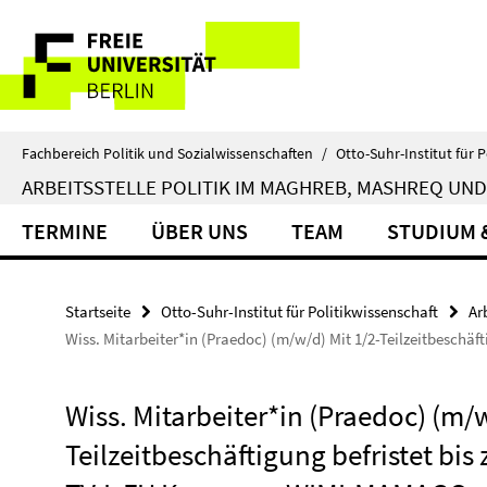
Springe
Service-
direkt
zu
Navigation
Inhalt
Fachbereich Politik und Sozialwissenschaften
/
Otto-Suhr-Institut für P
ARBEITSSTELLE POLITIK IM MAGHREB, MASHREQ UND
TERMINE
ÜBER UNS
TEAM
STUDIUM 
Startseite
Otto-Suhr-Institut für Politikwissenschaft
Ar
Wiss. Mitarbeiter*in (Praedoc) (m/w/d) Mit 1/2-Teilzeitbeschä
Wiss. Mitarbeiter*in (Praedoc) (m/w
Teilzeitbeschäftigung befristet bis