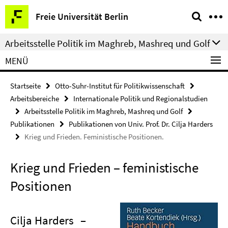
Springe
Service-
Freie Universität Berlin
direkt
Navigation
zu
Arbeitsstelle Politik im Maghreb, Mashreq und Golf
Inhalt
MENÜ
Startseite
Otto-Suhr-Institut für Politikwissenschaft
Arbeitsbereiche
Internationale Politik und Regionalstudien
Arbeitsstelle Politik im Maghreb, Mashreq und Golf
Publikationen
Publikationen von Univ. Prof. Dr. Cilja Harders
Krieg und Frieden. Feministische Positionen.
Krieg und Frieden – feministische
Positionen
Cilja Harders
–