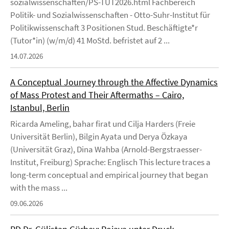
sozialwissenschaften/PS-TUT2026.html Fachbereich
Politik- und Sozialwissenschaften - Otto-Suhr-Institut für
Politikwissenschaft 3 Positionen Stud. Beschäftigte*r
(Tutor*in) (w/m/d) 41 MoStd. befristet auf 2 ...
14.07.2026
A Conceptual Journey through the Affective Dynamics
of Mass Protest and Their Aftermaths – Cairo,
Istanbul, Berlin
Ricarda Ameling, bahar firat und Cilja Harders (Freie
Universität Berlin), Bilgin Ayata und Derya Özkaya
(Universität Graz), Dina Wahba (Arnold-Bergstraesser-
Institut, Freiburg) Sprache: Englisch This lecture traces a
long-term conceptual and empirical journey that began
with the mass ...
09.06.2026