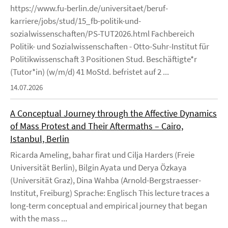
https://www.fu-berlin.de/universitaet/beruf-
karriere/jobs/stud/15_fb-politik-und-
sozialwissenschaften/PS-TUT2026.html Fachbereich
Politik- und Sozialwissenschaften - Otto-Suhr-Institut für
Politikwissenschaft 3 Positionen Stud. Beschäftigte*r
(Tutor*in) (w/m/d) 41 MoStd. befristet auf 2 ...
14.07.2026
A Conceptual Journey through the Affective Dynamics
of Mass Protest and Their Aftermaths – Cairo,
Istanbul, Berlin
Ricarda Ameling, bahar firat und Cilja Harders (Freie
Universität Berlin), Bilgin Ayata und Derya Özkaya
(Universität Graz), Dina Wahba (Arnold-Bergstraesser-
Institut, Freiburg) Sprache: Englisch This lecture traces a
long-term conceptual and empirical journey that began
with the mass ...