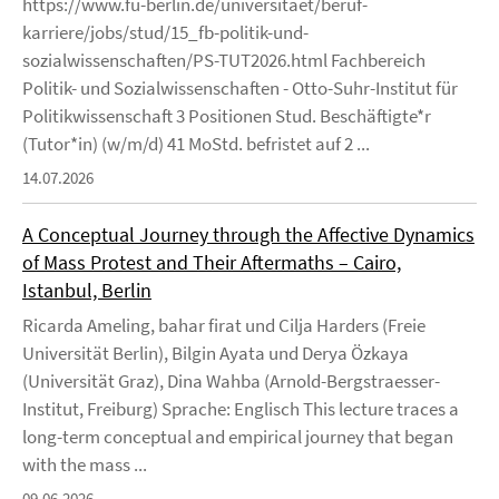
https://www.fu-berlin.de/universitaet/beruf-
karriere/jobs/stud/15_fb-politik-und-
sozialwissenschaften/PS-TUT2026.html Fachbereich
Politik- und Sozialwissenschaften - Otto-Suhr-Institut für
Politikwissenschaft 3 Positionen Stud. Beschäftigte*r
(Tutor*in) (w/m/d) 41 MoStd. befristet auf 2 ...
14.07.2026
A Conceptual Journey through the Affective Dynamics
of Mass Protest and Their Aftermaths – Cairo,
Istanbul, Berlin
Ricarda Ameling, bahar firat und Cilja Harders (Freie
Universität Berlin), Bilgin Ayata und Derya Özkaya
(Universität Graz), Dina Wahba (Arnold-Bergstraesser-
Institut, Freiburg) Sprache: Englisch This lecture traces a
long-term conceptual and empirical journey that began
with the mass ...
09.06.2026