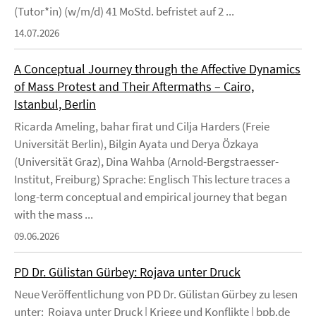
(Tutor*in) (w/m/d) 41 MoStd. befristet auf 2 ...
14.07.2026
A Conceptual Journey through the Affective Dynamics
of Mass Protest and Their Aftermaths – Cairo,
Istanbul, Berlin
Ricarda Ameling, bahar firat und Cilja Harders (Freie
Universität Berlin), Bilgin Ayata und Derya Özkaya
(Universität Graz), Dina Wahba (Arnold-Bergstraesser-
Institut, Freiburg) Sprache: Englisch This lecture traces a
long-term conceptual and empirical journey that began
with the mass ...
09.06.2026
PD Dr. Gülistan Gürbey: Rojava unter Druck
Neue Veröffentlichung von PD Dr. Gülistan Gürbey zu lesen
unter: Rojava unter Druck | Kriege und Konflikte | bpb.de